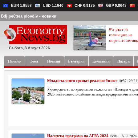
EUR 1.9558
USD 1.1640
CHF 0.9175
GBP 0.8643
Bdj pe6tera plovdiv - новини
9% ръст на
пътниците на
морските летищ
Събота, 8 Август 2026
Начало
Тема
Новини
България
Компании
Пазари
Млади таланти срещат реалния бизнес
10:57 | 29.04
Университетът по хранителни технологии - Пловдив е домак
2026, най-голямото събитие за млади предприемачи и инов
Наситена програма на АГРА 2024
15:04 | 15.02.2024 