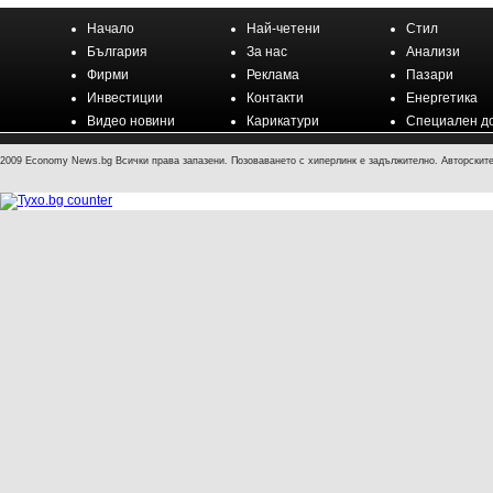
Начало
Най-четени
Стил
България
За нас
Анализи
Фирми
Реклама
Пазари
Инвестиции
Контакти
Енергетика
Видео новини
Карикатури
Специален д
2009 Economy News.bg Всички права запазени. Позоваването с хиперлинк е задължително. Авторските 