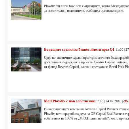
Plovdiv fair street food fest е атракцията, която Междуна
за посетители и изложители, съобщиха организаторите.
Водещите сделки за бизнес имоти през Q1
11:20 | 2
Сред по-значимите сделки през тримесечието бяха придоби
досегашния съдружник в проекта Avestus Capital Partners, п
от фонда Revetas Capital, както и сделката за Retail Park
Mall Plovdiv с нов собственик
07:00 | 24.02.2016 |
Инвестиционната компания Avestus Capital Partners стана 
Plovdiv, като придобива дела на GE Capital Real Estate в т
собственик на 100% от „М.О.П риъл истейт“, което притеж