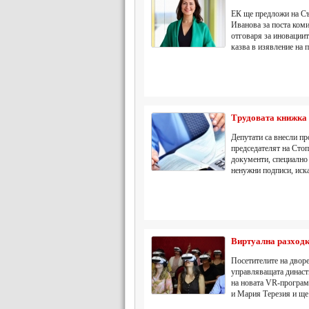
ЕК ще предложи на Съ
Иванова за поста коми
отговаря за иновациит
казва в изявление на 
Трудовата книжка 
Депутати са внесли пр
председателят на Стоп
документи, специално
ненужни подписи, иска
Виртуална разходк
Посетителите на двор
управляващата династ
на новата VR-програм
и Мария Терезия и ще