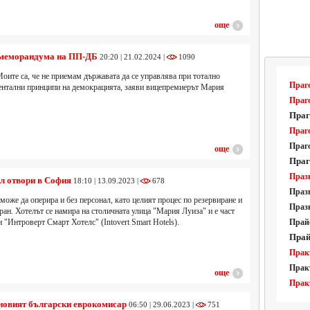
още
 меморандума на ПП-ДБ
20:20 | 21.02.2024 |
1090
оите са, че не приемам държавата да се управлява при тотално
Праго
ентални принципи на демокрацията, заяви вицепремиерът Мария
Праго
Праг
Праго
Праг
още
Праг
Праз
л отвори в София
18:10 | 13.09.2023 |
678
Праз
може да оперира и без персонал, като целият процес по резервиране и
Праз
ран. Хотелът се намира на столичната улица "Мария Луиза" и е част
и "Интроверт Смарт Хотелс" (Intovert Smart Hotels).
Прай
Прай
Практ
Прак
още
Прак
новият български еврокомисар
06:50 | 29.06.2023 |
751