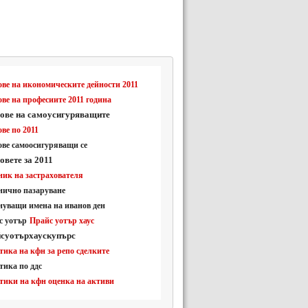
ве на икономическите дейности 2011
ве на професиите 2011 година
ове на самоусигуряващите
ве по 2011
ове самоосигуряващи се
овете за 2011
ник на застрахователя
нично пазаруване
нуващи имена на иванов ден
с уотър
Прайс уотър хаус
суотърхаускупърс
ика на кфн за репо сделките
тика по ддс
тики на кфн оценка на активи