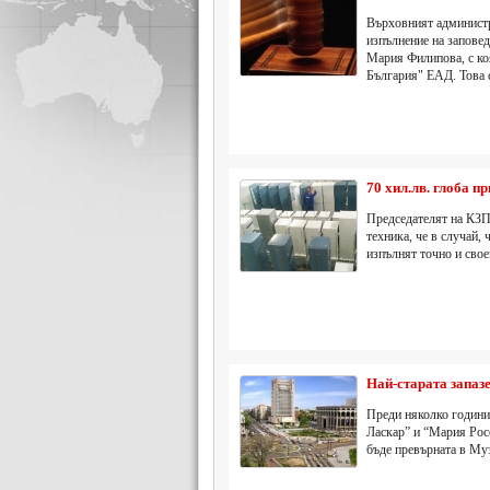
Върховният администр
изпълнение на заповед
Мария Филипова, с коя
България" ЕАД. Това 
70 хил.лв. глоба п
Председателят на КЗП
техника, че в случай,
изпълнят точно и свое
Най-старата запаз
Преди няколко години 
Ласкар” и “Мария Росе
бъде превърната в Му