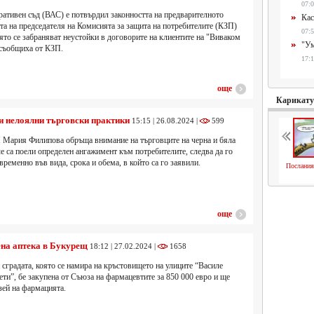
07:0
ативен съд (ВАС) е потвърдил законността на предварителното
Кас
та на председателя на Комисията за защита на потребителите (КЗП)
07:5
то се забраняват неустойки в договорите на клиентите на "Виваком
"Ум
съобщиха от КЗП.
17:1
още
Карикат
ри нелоялни търговски практики
15:15 | 26.08.2024 |
599
 Мария Филипова обръща внимание на търговците на черна и бяла
 че са поели определен ангажимент към потребителите, следва да го
временно във вида, срока и обема, в който са го заявили.
Послания
още
ена аптека в Букурещ
18:12 | 27.02.2024 |
1658
сградата, която се намира на кръстовището на улиците “Василе
ти”, бе закупена от Съюза на фармацевтите за 850 000 евро и ще
зей на фармацията.