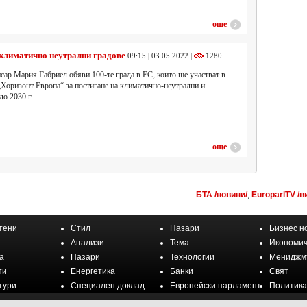
още
 климатично неутрални градове
09:15 | 03.05.2022 |
1280
сар Мария Габриел обяви 100-те града в ЕС, които ще участват в
„Хоризонт Европа“ за постигане на климатично-неутрални и
до 2030 г.
още
БТА /новини/
,
EuroparlTV /в
тени
Стил
Пазари
Бизнес н
Анализи
Тема
Икономич
а
Пазари
Технологии
Мениджм
ти
Енергетика
Банки
Свят
тури
Специален доклад
Европейски парламент
Политика