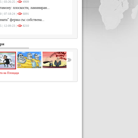
5 | 03-26-25 |
4909
тамону: плоскости, ламиниран...
0 | 07-18-24 |
6091
ната" ферма със собствена...
5 | 12-09-23 |
8210
ури
та на Площада