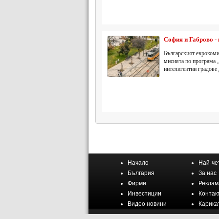
София и Габрово -
Българският еврокоми
мисията по програма 
интелигентни градове 
Начало
Най-че
България
За нас
Фирми
Реклам
Инвестиции
Контак
Видео новини
Карика