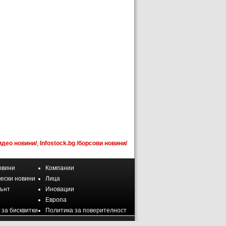
идео новини/
,
Infostock.bg /борсови новини/
овини
Компании
ески новини
Лица
ънт
Иновации
Европа
 за бисквитки
Политика за поверителност