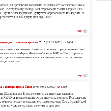
вета и на Европейския парламент назначаването на госпожа Илиана
сар. Българката ще наследи част от ресора на Мария Габриел и ще
е, научните изследванията, културата, образованието и младежта, се
председателя на ЕК Урсула фон дер Лайен.
още
може да стане електронна
07:15 | 21.12.2022 |
1036
оектозакон в парламента. Бизнесът е съгласен с предложението. Зам.-
анската камара Мария Минчева обясни за БНР, че “част от редица
 в трудово-правните отношения, в които има много хартия, много
ме да се махнат”.
още
а с императрица Сиси
10:03 | 08.08.2022 |
1219
еца Шьонбрун във Виена вече могат да видят как е живяла
ия Хабсбург и с помощта на очила виртуална реалност. Благодарение
а те ще се потопят в ежедневието на императрица Сиси, Франц Йозеф
 получат усещането, сякаш наистина са сред тях.