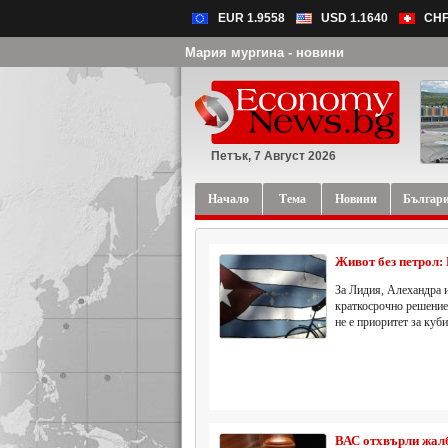
EUR 1.9558
USD 1.1640
CHF
Мария мургина - новини
Петък, 7 Август 2026
Начало
Тема
Новини
Българ
Живот без петрол:
За Лидия, Алехандра 
краткосрочно решение
не е приоритет за куб
ВАС отхвърли жал