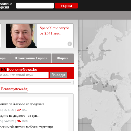
SpaceX със загуба
от $541 млн.
ора
Югоизточна Европа
Фирми
 НА
EconomyNews.bg
-
Economynews.bg
ошът от Хасково се продава в...
5 | 06-21-26 |
2067
арите на дървото - за три...
5 | 04-02-26 |
2868
ски мебелисти и мебелни търговци