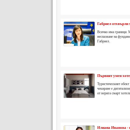
Габриел отхвърли
Всичко има граници. М
неспазване на фундам
Габриел.
Първият умен хоте
Туристическият обект 
чекиране е дигитализи
от верига смарт хотел
Илиана Иванова - 