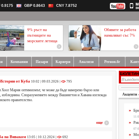
 0.9175
GBP 0.8643
CNY 7.8752
9% ръст на
Обявите за работа
пътниците на
намаляват със 7%
морските летища
ия
Компании
Пазари
Кариери
Анализи
Регион.бг
Кант
БЮЛЕТИН
 Истории от Куба
10:02 | 09.03.2026 |
795
и Хосе Мария оптимизмът, че може да бъде намерено бързо или
Акценти 
, избледнява. Споразумението между Вашингтон и Хавана изглежда
инското правителство.
Бри
11:0
още
Риц
07:0
Мор
ба на Виваком
13:05 | 10.12.2024 |
692