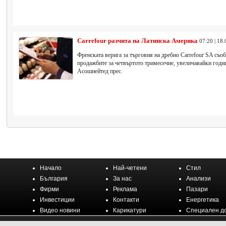
Carrefour разчита на Латинска Америка
07:20 | 18
Френската верига за търговия на дребно Carrefour SA съоб
продажбите за четвъртото тримесечие, увеличавайки годиш
Асошиейтед прес.
Начало
Най-четени
Стил
България
За нас
Анализи
Фирми
Реклама
Пазари
Инвестиции
Контакти
Енергетика
Видео новини
Карикатури
Специален д