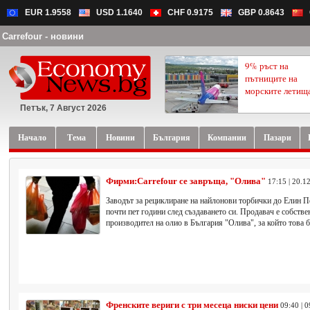
EUR 1.9558
USD 1.1640
CHF 0.9175
GBP 0.8643
Carrefour - новини
9% ръст на
пътниците на
морските летищ
Петък, 7 Август 2026
Начало
Тема
Новини
България
Компании
Пазари
Фирми:Carrefour се завръща, "Олива"
17:15 | 20.1
Заводът за рециклиране на найлонови торбички до Елин П
почти пет години след създаването си. Продавач е собств
производител на олио в България "Олива", за който това 
Френските вериги с три месеца ниски цени
09:40 | 