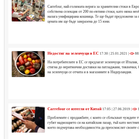
Carrefour, най-голямата верига за хранителни стоки в Ев
собствена селекция от 200 по-евтини стоки, като няма не
налага унифицирана кошница. Те ще бъдат предложени за п
цената им ще бъде замразена до 15 юни.
Недостиг на зеленчуци в ЕС
17:30 | 25.01.2021 |
88
На потребителите в ЕС се предлагат зеленчуци от Италия, 
стигна до неритмични доставки на патладжани, тиквички, 
на зеленчуци се отчита и в магазините в Нидерландия.
Carrefour се изтегля от Китай
17:05 | 27.06.2019 |
1
Проблемите с продажбите, с които се сблъскват чуждите тъ
губят надмощието си на китайския пазар, тъй като местнит
което подчертава необходимостта да преосмислят своите с