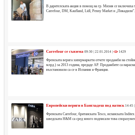
В дарителската акция в помощ на гр. Мизия се включиха т
Carrefour, DM, Kaufland, Lidl, Penny Market и „Пикадили”.
Carrefour се съвзема
09:30 | 22.01.2014 |
1429
Френската верига хипермаркети отчете продажби на стойно
млрд.) за 2013 година, предаде AP. Продажбите са нарасн
възстановили са се в Испания и Франция.
Европейски вериги в Бангладеш под натиск
14:45 
Френската Carrefour, британската Tesco, испанската Inditex 
шведската H&M са сред много подписали това споразумен