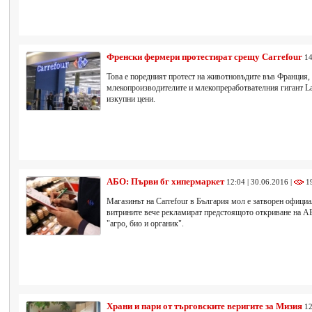
Френски фермери протестират срещу Carrefour
14
Това е поредният протест на животновъдите във Франция,
млекопроизводителите и млекопреработвателния гигант Lac
изкупни цени.
АБО: Първи бг хипермаркет
12:04 | 30.06.2016 |
1
Магазинът на Carrefour в България мол е затворен официа
витрините вече рекламират предстоящото откриване на А
"агро, био и органик".
Храни и пари от търговските веригите за Мизия
12