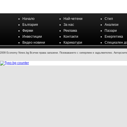
Начало
Най-четени
Стил
България
За нас
Анализи
Фирми
Реклама
Пазари
Инвестиции
Контакти
Енергетика
Видео новини
Карикатури
Специален д
2009 Economy News.bg Всички права запазени. Позоваването с хиперлинк е задължително. Авторските 