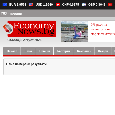
EUR 1.9558
USD 1.1640
CHF 0.9175
GBP 0.8643
Y83 - новини
9% ръст на
пътниците на
морските летищ
Събота, 8 Август 2026
Начало
Тема
Новини
България
Компании
Пазари
Няма намерени резултати