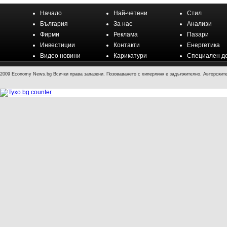
Начало
Най-четени
Стил
България
За нас
Анализи
Фирми
Реклама
Пазари
Инвестиции
Контакти
Енергетика
Видео новини
Карикатури
Специален д
2009 Economy News.bg Всички права запазени. Позоваването с хиперлинк е задължително. Авторските 