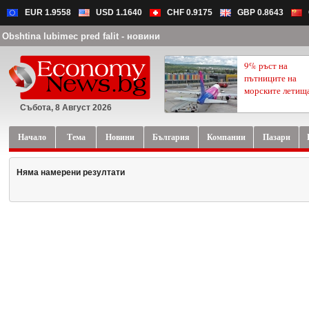
EUR 1.9558
USD 1.1640
CHF 0.9175
GBP 0.8643
Obshtina lubimec pred falit - новини
9% ръст на
пътниците на
морските летищ
Събота, 8 Август 2026
Начало
Тема
Новини
България
Компании
Пазари
Няма намерени резултати