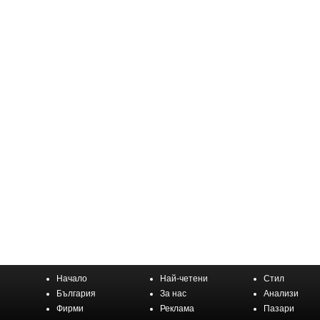
Начало
Най-четени
Стил
България
За нас
Анализи
Фирми
Реклама
Пазари