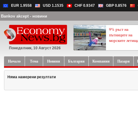
EUR 1.9558
USD 1.1535
CHF 0.9347
GBP 0.8576
Bankov akcept - новини
9% ръст на
пътниците на
морските летищ
Понеделник, 10 Август 2026
Начало
Тема
Новини
България
Компании
Пазари
Няма намерени резултати