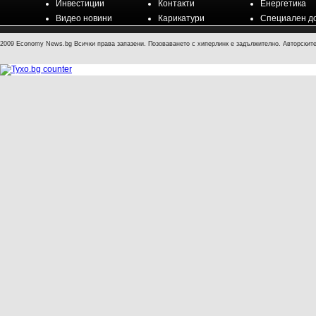
Инвестиции
Контакти
Енергетика
Видео новини
Карикатури
Специален д
2009 Economy News.bg Всички права запазени. Позоваването с хиперлинк е задължително. Авторските 