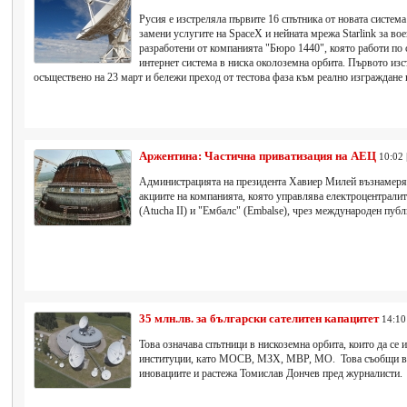
Русия е изстреляла първите 16 спътника от новата система 
замени услугите на SpaceX и нейната мрежа Starlink за вое
разработени от компанията "Бюро 1440", която работи по
интернет система в ниска околоземна орбита. Първото изст
осъществено на 23 март и бележи преход от тестова фаза към реално изграждане н
Аржентина: Частична приватизация на АЕЦ
10:02 
Администрацията на президента Хавиер Милей възнамерява
акциите на компанията, която управлява електроцентралите 
(Atucha II) и "Ембалс" (Embalse), чрез международен пуб
35 млн.лв. за български сателитен капацитет
14:10
Това означава спътници в нискоземна орбита, които да се 
институции, като МОСВ, МЗХ, МВР, МО. Това съобщи ви
иновациите и растежа Томислав Дончев пред журналисти.