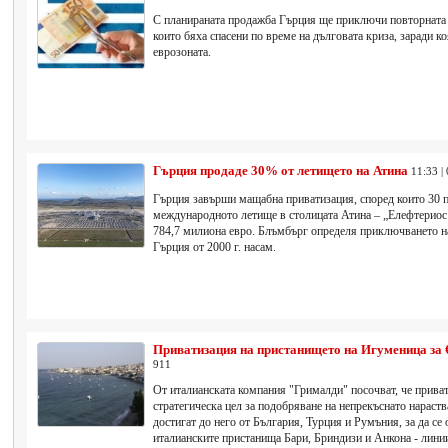
С планираната продажба Гърция ще приключи повторната п
които бяха спасени по време на дълговата криза, заради ко
еврозоната.
Гърция продаде 30% от летището на Атина
11:33 |
Гърция завърши мащабна приватизация, според които 30 п
международното летище в столицата Атина – „Елефтериос
784,7 милиона евро. Блъмбърг определя приключването на
Гърция от 2000 г. насам.
Приватизация на пристанището на Игуменица за 
911
От италианската компания "Грималди" посочват, че приват
стратегическа цел за подобряване на непрекъснато нараств
достигат до него от България, Турция и Румъния, за да се 
италианските пристанища Бари, Бриндизи и Анкона - линии