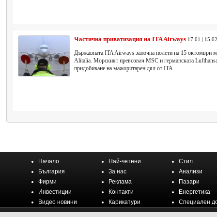
Частична приватизация на ITA Airways
17:01 | 15.0
Държавната ITA Airways започна полети на 15 октомври м
Alitalia. Морският превозвач MSC и германската Lufthans
придобиване на мажоритарен дял от ITA.
Начало
Най-четени
Стил
България
За нас
Анализи
Фирми
Реклама
Пазари
Инвестиции
Контакти
Енергетика
Видео новини
Карикатури
Специален д