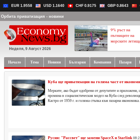
EUR 1.9558
USD 1.1640
CHF 0.9175
GBP 0.8643
Орбита приватизация - новини
9% ръст на
пътниците на
морските летищ
Неделя, 9 Август 2026
Начало
Тема
Новини
България
Компании
Пазари
Куба ще приватизация на голяма част от иконом
Мерките, ако бъдат одобрени от депутатите и приложени, 
промяна в социалистическия модел на Куба след революц
Кастро от 1959 г. и голяма стъпка към пазарна икономика.
Русия: "Рассвет" ще замени SpaceX и Starlink
08:2