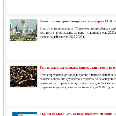
Казахстан ще приватизира стотици фирми
13:30 | 
В резултат на заседанието 475 икономически субекта с дъ
като цел за приватизация, сливане и ликвидиране до 2030 
в плана за действие за 2025-2026 г.
Белгия планира приватизация заради военни раз
Белгия предвижда да продаде дялове в няколко банки, в п
далекосъобщително дружество в страната, за да осигури с
разходите за отбрана, съобщиха местни медии. Белгия засе
отбраната и предвиждаше да постигне 2% до 2029 година.
Гърция продава 12% от националната си банка
10