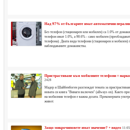
Над 97% от българите имат автоматични пералн
Без телефон (стационарен или мобилен) са 1.0% от домаки
телефон имат 1.0%, а 90.6% - само мобилен (преобладават
телефона). Двата вида телефони (стационарен и мобилен) 
наблюдаваните домакинства.
Пристрастяване към мобилните телефони = нарк
2428
Мадер и Шайбенбоген разглеждат темата за пристрастява
новата си книга "Винаги включен" (allways on). Както при
на мобилния телефон е важна дозата. Прекомерната употре
живот.
Защо микрочиповете имат значение? + видео
11:05