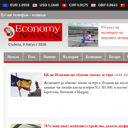
EUR 1.9558
USD 1.1640
CHF 0.9175
GBP 0.8643
Ел жи телефон - новини
9% ръст на
пътниците на
морските летищ
Събота, 8 Август 2026
Начало
Тема
Новини
България
Компании
Пазари
ЦБ на Испания ще обменя левове за евро
14:04 | 0
Желаещите да обменят левове за евро в Испания ще могат д
запишат час онлайн или на телефон 913 385 000, и посетят
Барселона, Валенсия и Мадрид.
78% използват мобилни устройства, докато шоф