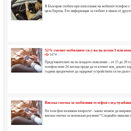
В България глобата при използване на мобилен телефон е 50
цяла Европа. Ето информация за глобите в някои от други
52% сменят мобилните си у-ва на всеки 3 или пов
1674
Представителите на по-младото поколение – от 15 до 29 г
телефон поне 24 месеца преди да си вземат нов, докато хо
години предпочитат да задържат устройствата си по-дълго 
Висока сметка за мобилния телефон след чужбин
На този фон възниква въпросът - какво можем да направи
високи сметки за непоискан роуминг? Следвайте няколко с