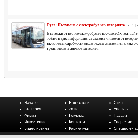
Русе: Пътуване с електробус и в историята
12:05 | 
Във всеки от новите електробуси е поставен QR код. Той м
таблет и дава информация за знакови личности от историят
включени подробности около техния жизнен път, с какво с
града, както и снимков материал.
Начало
Най-четени
Стил
България
За нас
Анализи
Фирми
Реклама
Пазари
Инвестиции
Контакти
Енергетика
Видео новини
Карикатури
Специален д