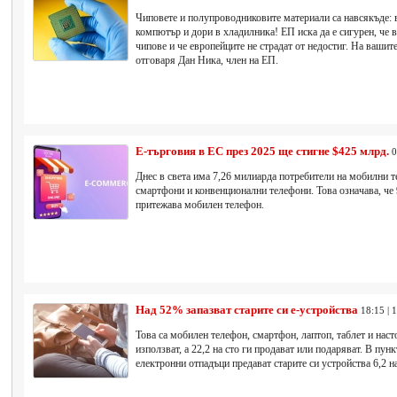
Чиповете и полупроводниковите материали са навсякъде: 
компютър и дори в хладилника! ЕП иска да е сигурен, че 
чипове и че европейците не страдат от недостиг. На вашит
отговаря Дан Ника, член на ЕП.
Е-търговия в ЕС през 2025 ще стигне $425 млрд.
0
Днес в света има 7,26 милиарда потребители на мобилни 
смартфони и конвенционални телефони. Това означава, че
притежава мобилен телефон.
Над 52% запазват старите си е-устройства
18:15 | 
Това са мобилен телефон, смартфон, лаптоп, таблет и наст
използват, а 22,2 на сто ги продават или подаряват. В пун
електронни отпадъци предават старите си устройства 6,2 н