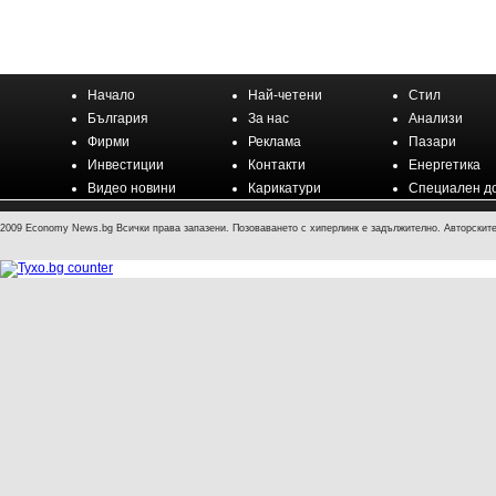
Начало
Най-четени
Стил
България
За нас
Анализи
Фирми
Реклама
Пазари
Инвестиции
Контакти
Енергетика
Видео новини
Карикатури
Специален д
2009 Economy News.bg Всички права запазени. Позоваването с хиперлинк е задължително. Авторските 