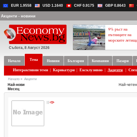
EUR 1.9558
USD 1.1640
CHF 0.9175
GBP 0.8643
Акценти - новини
9% ръст на
пътниците на
морските летищ
Събота, 8 Август 2026
Тема
Начало
Новини
България
Компании
Пазари
Интерактивни теми
|
Карикатури
|
Ексклузивно
|
Акценти
|
Спец
Начало
»
Акценти
Най-нови
Най-четен
Месец
| |