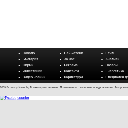
Начало
Най-четени
Стил
България
За нас
Анализи
Фирми
Реклама
Пазари
Инвестиции
Контакти
Енергетика
Видео новини
Карикатури
Специален д
2009 Economy News.bg Всички права запазени. Позоваването с хиперлинк е задължително. Авторските 