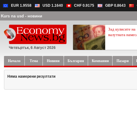
EUR 1.9558
USD 1.1640
CHF 0.9175
GBP 0.8643
Kurs na usd - новини
Зад кулисите на
валутната намес
Четвъртък, 6 Август 2026
Начало
Тема
Новини
България
Компании
Пазари
Няма намерени резултати