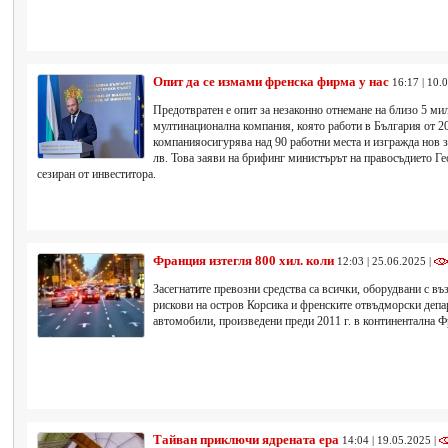
Опит да се измами френска фирма у нас
16:17 | 10.
Предотвратен е опит за незаконно отнемане на близо 5 ми
мултинационална компания, която работи в България от 20
компанияосигурява над 90 работни места и изгражда нов з
лв. Това заяви на брифинг министърът на правосъдието Ге
сезиран от инвеститора.
Франция изтегля 800 хил. коли
12:03 | 25.06.2025 |
Засегнатите превозни средства са всички, оборудвани с въ
рискови на остров Корсика и френските отвъдморски депар
автомобили, произведени преди 2011 г. в континентална Ф
Тайван приключи ядрената ера
14:04 | 19.05.2025 |