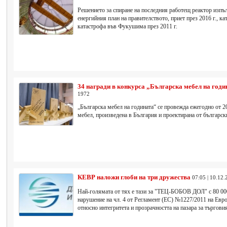
Решението за спиране на последния работещ реактор изп
енергийния план на правителството, приет през 2016 г., ка
катастрофа във Фукушима през 2011 г.
34 награди в конкурса „Българска мебел на годи
1972
„Българска мебел на годината“ се провежда ежегодно от 20
мебел, произведена в България и проектирана от българск
КЕВР наложи глоби на три дружества
07:05 | 10.12.
Най-голямата от тях е тази за "ТЕЦ-БОБОВ ДОЛ" с 80 000
нарушение на чл. 4 от Регламент (ЕС) №1227/2011 на Евр
относно интегритета и прозрачността на пазара за търгови