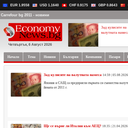
EUR 1.9558
USD 1.1640
CHF 0.9175
GBP 0.8643
Carrefour bg 2011 - новини
Зад кулисите на
валутната намес
Четвъртък, 6 Август 2026
Начало
Тема
Новини
България
Компании
Пазари
Зад кулисите на валутната намеса
14:59 | 05.08.2026
Япония и САЩ са предприели първата си съвместна валутн
йената от 2011 г.
Ще се върне ли Италия към АЕЦ?
18:35 | 21.04.2026