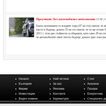
Проучване: Без автомобили е невъзможно
13:30 | 
Близо половината от младите хора (47 на сто) смятат, че
място в бъдеще, докато 33 на сто смятат, че то ще остане 
2011 г. тези две стойности са обърнати, като само 29 на сто
че автомобилите имат светло бъдеще, докато днес това важ
Начало
Най-четени
Стил
България
За нас
Анализи
Фирми
Реклама
Пазари
Инвестиции
Контакти
Енергетика
Видео новини
Карикатури
Специален д