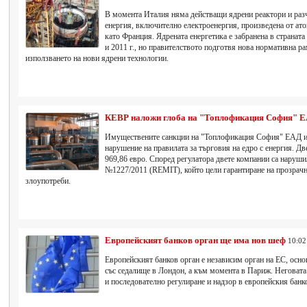
В момента Италия няма действащи ядрени реактори и разч
енергия, включително електроенергия, произведена от ато
като Франция. Ядрената енергетика е забранена в страната
и 2011 г., но правителството подготвя нова нормативна ра
използването на нови ядрени технологии.
КЕВР наложи глоба на "Топлофикация София" 
Имуществените санкции на "Топлофикация София" ЕАД и
нарушение на правилата за търговия на едро с енергия. Дв
969,86 евро. Според регулатора двете компании са наруш
№1227/2011 (REMIT), който цели гарантиране на прозрачн
злоупотреби.
Европейският банков орган ще има нов шеф
10:02
Европейският банков орган е независим орган на ЕС, осно
със седалище в Лондон, а към момента в Париж. Неговата
и последователно регулиране и надзор в европейския банк