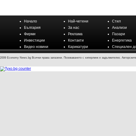
Начало
Най-четени
Стил
България
За нас
Анализи
Фирми
Реклама
Пазари
Инвестиции
Контакти
Енергетика
Видео новини
Карикатури
Специален д
2009 Economy News.bg Всички права запазени. Позоваването с хиперлинк е задължително. Авторските 