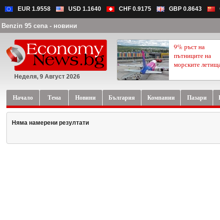
EUR 1.9558
USD 1.1640
CHF 0.9175
GBP 0.8643
Benzin 95 cena - новини
9% ръст на
пътниците на
морските летищ
Неделя, 9 Август 2026
Начало
Тема
Новини
България
Компании
Пазари
Няма намерени резултати