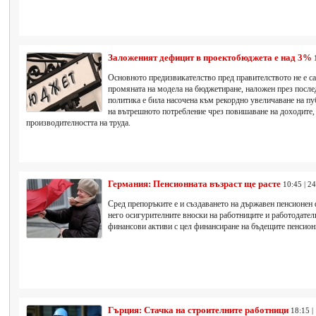
Заложеният дефицит в проектобюджета е над 3%
Основното предизвикателство пред правителството не е са
промяната на модела на бюджетиране, наложен през после
политика е била насочена към рекордно увеличаване на п
на вътрешното потребление чрез повишаване на доходите,
производителността на труда.
Германия: Пенсионната възраст ще расте
10:45 | 2
Сред препоръките е и създаването на държавен пенсионен
него осигурителните вноски на работниците и работодател
финансови активи с цел финансиране на бъдещите пенсио
Гърция: Стачка на строителните работници
18:15 |