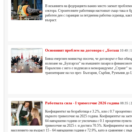
В исканията на федерацията важно място заемат проблеми
сектора. Строителните работници настояват също така в б
работен ден с гаранции за петдневна работна седмица, как
възраст.
Основният проблем на договора с „Боташ
10:40 | 
Бивш енергиен министър посочи, че договорът е бил обвър
излизане на „Булгаргаз“ на външните пазари и финансовот
Паралелно с него е подписан и меморандумът „Стринг“ за 
транзитиране на газ през България, Сърбия, Румъния до 
Работната сила - I тримесечие 2026 година
08:35 | 
Коефициентът на безработица е 3.2%, или с 0.7 процентни 
първото тримесечие на 2025 година. Коефициентът на заето
64 навършени години се увеличава с 0.1 процентни пункта
тримесечие на 2025 г. и достига 70.5%. Коефициентът на 
населението на възраст 15 - 64 навършени години е 72.9%, като в сравнение с първ