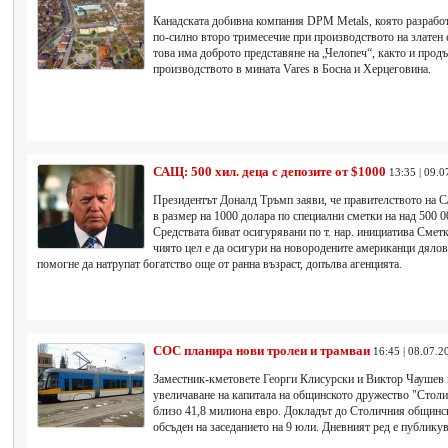
Канадската добивна компания DPM Metals, която разработ
по-силно второ тримесечие при производството на златен 
това има доброто представяне на „Челопеч“, както и про
производството в мината Vares в Босна и Херцеговина.
САЩ: 500 хил. деца с депозите от $1000
13:35 | 09.0
Президентът Доналд Тръмп заяви, че правителството на 
в размер на 1000 долара по специални сметки на над 500 0
Средствата биват осигурявани по т. нар. инициатива Сметк
чиято цел е да осигури на новородените американци дялов
помогне да натрупат богатство още от ранна възраст, допълва агенцията.
СОС планира нови тролеи и трамваи
16:45 | 08.07.2
Заместник-кметовете Георги Клисурски и Виктор Чаушев 
увеличаване на капитала на общинското дружество "Стол
близо 41,8 милиона евро. Докладът до Столичния общинс
обсъден на заседанието на 9 юли. Дневният ред е публикув