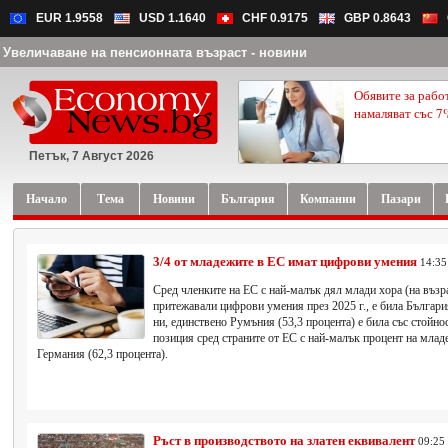
EUR 1.9558
USD 1.1640
CHF 0.9175
GBP 0.8643
Увеличаване на пенсионната възраст - новини
Обявите за рабо
намаляват със 7
Петък, 7 Август 2026
Начало
Тема
Новини
България
Компании
Пазари
3/4 от младежите в ЕС имат цифрови умения
14:35
Сред членките на ЕС с най-малък дял млади хора (на възра
притежавали цифрови умения през 2025 г., е била Българи
ни, единствено Румъния (53,3 процента) е била със стойнос
позиция сред страните от ЕС с най-малък процент на млад
Германия (62,3 процента).
Ръст в производството на златен еквивалент
09:25 