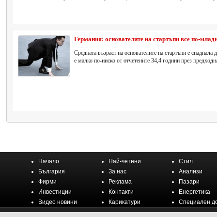
Германия: основателите на стартъпи все по-млад
Средната възраст на основателите на стартъпи е спаднала д
е малко по-ниско от отчетените 34,4 години през предходна
Начало
Най-четени
Стил
България
За нас
Анализи
Фирми
Реклама
Пазари
Инвестиции
Контакти
Енергетика
Видео новини
Карикатури
Специален д