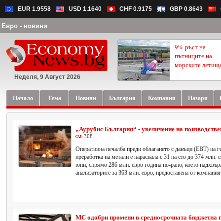
EUR 1.9558
USD 1.1640
CHF 0.9175
GBP 0.8643
Евро - новини
9% ръст на
пътниците на
морските летищ
Неделя, 9 Август 2026
Начало
Тема
Новини
България
Компании
Пазари
„Аурубис България“ - увеличение на поизводстве
308
Оперативна печалба преди облагането с данъци (EBT) на г
преработка на метали е нараснала с 31 на сто до 374 млн. 
юни, спрямо 286 млн. евро година по-рано, което надхвър
анализаторите за 363 млн. евро, предоставена от компания
МС одобри промени в средносрочната бюджетна 