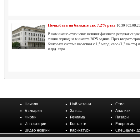
Печалбата на банките със 7.2% ръст
10:30 | 03.08.2
В номинално отношение нетният финансов резултат се уве
същия период на миналата 2025 година. През второто трим
банковата система нарастват с 1,5 млрд. евро (1,3 на сто) 
млрд. евро.
Начало
Най-четени
Стил
България
За нас
Анализи
Фирми
Реклама
Пазари
Инвестиции
Контакти
Енергетика
Видео новини
Карикатури
Специален д