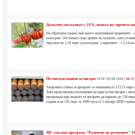
Доматите поскъпват с 16%, цената на сиренето п
На обратната страна, най-много поевтиняват морковите - с 
килограм. Отстъпват също цените на чушките, като зелените
търгуват по 1,16 евро за килограм, а червените - с 5,14 на
По-високи акцизи за цигари
16:50 | 03.08.2026 |
42
Акцизната ставка за цигарите се повишава от 113,51 евро 
Това представлява поскъпване на една кутия цигари с окол
предвижда още акцизът за цигарите да нарасне до 126 евро
година и на 132 евро за 1000 къса от 1 януари 2028 година
МС спасява програма "Развитие на регионите" 202