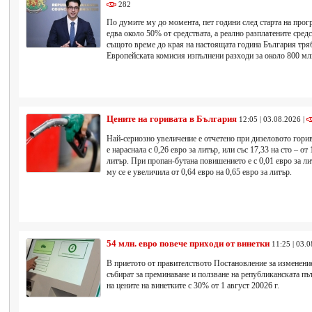
282
По думите му до момента, пет години след старта на прог
едва около 50% от средствата, а реално разплатените сред
същото време до края на настоящата година България тря
Европейската комисия изпълнени разходи за около 800 млн
Цените на горивата в България
12:05 | 03.08.2026 |
Най-сериозно увеличение е отчетено при дизеловото горив
е нараснала с 0,26 евро за литър, или със 17,33 на сто – от 
литър. При пропан-бутана повишението е с 0,01 евро за лит
му се е увеличила от 0,64 евро на 0,65 евро за литър.
54 млн. евро повече приходи от винетки
11:25 | 03.
В приетото от правителството Постановление за изменение 
събират за преминаване и ползване на републиканската пъ
на цените на винетките с 30% от 1 август 20026 г.