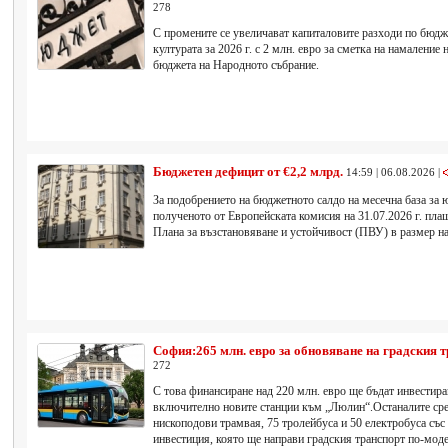
278
С промените се увеличават капиталовите разходи по бюдж
културата за 2026 г. с 2 млн. евро за сметка на намаление
бюджета на Народното събрание.
Бюджетен дефицит от €2,2 млрд.
14:59 | 06.08.2026 |
За подобрението на бюджетното салдо на месечна база за ю
полученото от Европейската комисия на 31.07.2026 г. пла
Плана за възстановяване и устойчивост (ПВУ) в размер на
София:265 млн. евро за обновяване на градския 
272
С това финансиране над 220 млн. евро ще бъдат инвестира
включително новите станции към „Люлин“.Останалите сре
нископодови трамвая, 75 тролейбуса и 50 електробуса със
инвестиция, която ще направи градския транспорт по-моде