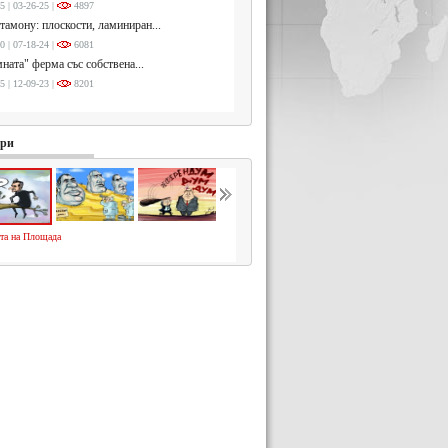
5 | 03-26-25 |
4897
тамону: плоскости, ламиниран...
0 | 07-18-24 |
6081
ната" ферма със собствена...
5 | 12-09-23 |
8201
ури
та на Площада