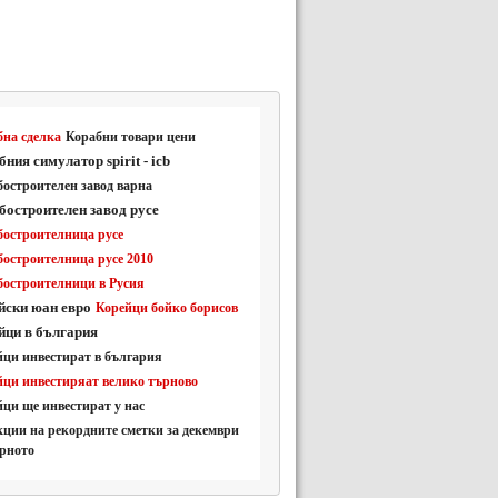
бна сделка
Корабни товари цени
ния симулатор spirit - icb
остроителен завод варна
бостроителен завод русе
бостроителница русе
остроителница русе 2010
бостроителници в Русия
йски юан евро
Корейци бойко борисов
йци в българия
йци инвестират в българия
йци инвестиряат велико търново
ци ще инвестират у нас
ции на рекордните сметки за декември
арното