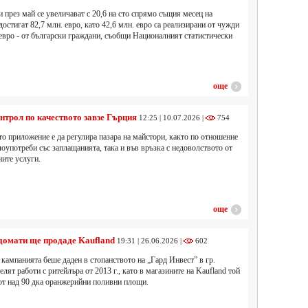
през май се увеличават с 20,6 на сто спрямо същия месец на
достигат 82,7 млн. евро, като 42,6 млн. евро са реализирани от чужди
 евро - от български граждани, съобщи Националният статистически
още
нтрол по качеството завзе Гърция
12:25 | 10.07.2026 |
754
о приложение е да регулира пазара на майстори, както по отношение
лоупотреби със заплащанията, така и във връзка с недоволството от
ите услуги.
още
 домати ще продаде Kaufland
19:31 | 26.06.2026 |
602
кампанията беше даден в стопанството на „Гард Инвест” в гр.
лят работи с ритейлъра от 2013 г., като в магазините на Kaufland той
от над 90 дка оранжерийни поливни площи.