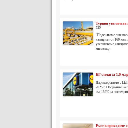
Турция увеличава
525
"Подсилваме още повеч
капацитет от 160 хил.
увеличаваме капацитет
министър.
БГ стоки за 1.6 мл
Партньорството с Lidl
2025 г. Оборотите на 
със 136% за последнит
Ръст в приходите 