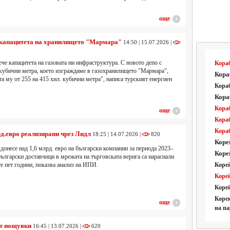
още
 капацитета на хранилището "Мармара"
14:50 | 15.07.2026 |
е капацитета на газовата ни инфраструктура. С новото депо с
Кора
 кубични метра, което изграждаме в газохранилището "Мармара",
Кораб
а му от 255 на 415 хил. кубични метра", написа турският енергиен
Кораб
Кора
Кора
още
Кораб
Кора
рд.евро реализирани чрез Лидл
18:25 | 14.07.2026 |
820
Коре
 донесе над 1,6 млрд. евро на български компании за периода 2023–
Коре
български доставчици в мрежата на търговската верига са нараснали
е пет години, показва анализ на ИПИ.
Коре
Коре
Корей
Корек
още
на п
от нощувки
16:45 | 13.07.2026 |
620