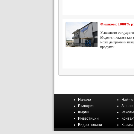
Фишком: 1000% ръс
Успешното сътрудниче
Моделът показва как 
може да промени пазар
продукти.
Начало
Най-че
България
За нас
Фирми
Реклам
Инвестиции
Контак
Видео новини
Карика