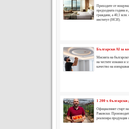
Приходите от нощувки 
предходната година и 
граждани, а 40,1 млн.
институт (НСИ).
Български AI за ко
Мисията на българскот
на честите измами и з
качество на извършван
1 200 т. български
Официалният старт на 
Раковски. Производите
реализира продукция 