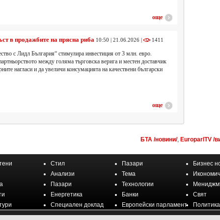
още
т в продажбите на прясна риба
10:50 | 21.06.2026 |
1411
ство с Лидл България“ стимулира инвестиция от 3 млн. евро.
партньорството между голяма търговска верига и местен доставчик
ните нагласи и да увеличи консумацията на качествени български
още
БТА /новини/
,
EuroparlTV /в
тени
Стил
Пазари
Бизнес н
Анализи
Тема
Икономич
а
Пазари
Технологии
Мениджм
ти
Енергетика
Банки
Свят
тури
Специален доклад
Европейски парламент
Политика