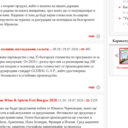
07:0
 е вторият продукт, който е визитка на нашата държава.
Кас
 радвам на новата инициатива, чрез която ще се популяризират и
07:5
и вина. Надявам се това да бъде вярна стъпка към по-широко
"Ум
ерството на туризма за разгръщане на потенциала на българското
ен Абровски.
17:1
още
Карикат
къпини, патладжани, салати ...
08:20 | 29.07.2026 |
485
вива партньорства с над 35 български стопанства по програмата си за
но изкупуване. От 2019 г. досега чрез нея са реализирани над 100
ски плодове и зеленчуци, като голяма част от производителите са
Послания
дународния стандарт GLOBAL G.A.P., който удостоверява
, безопасност и устойчиво производство.
още
на Wine & Spirits Fest Burgas 2026
11:20 | 16.07.2026 |
2559
ово ще бъдат представени избите от Южното Черноморие, които ще
колти и най-актуалните си предложения. Фестивалът ще предложи и
ждестранни вина. Освен български производители ще участват и
 Чили, Аржентина, Нова Зеландия, Франция и Италия. Сред акцентите
изби със защитено географско наименование за произход.