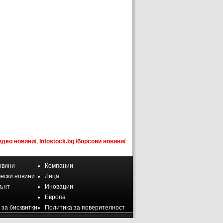
идео новини/
,
Infostock.bg /борсови новини/
овини
Компании
ески новини
Лица
ънт
Иновации
Европа
 за бисквитки
Политика за поверителност