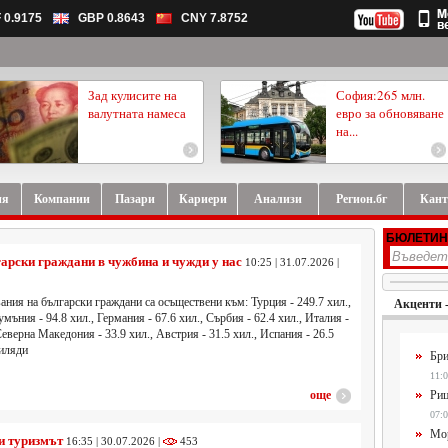
 0.9175
GBP 0.8643
CNY 7.8752
Зад кулисите на
София:265 млн.
валутната намеса
евро за обновяване
на...
ия
Компании
Пазари
Кариери
Анализи
Регион.бг
Кант
БЮЛЕТИН
арски граждани в чужбина и чужди у нас
10:25 | 31.07.2026 |
ния на български граждани са осъществени към: Турция - 249.7 хил.,
Акценти 
умъния - 94.8 хил., Германия - 67.6 хил., Сърбия - 62.4 хил., Италия -
Северна Македония - 33.9 хил., Австрия - 31.5 хил., Испания - 26.5
хиляди
Бри
11:0
още
Риц
07:0
Мор
и туризмът
16:35 | 30.07.2026 |
453