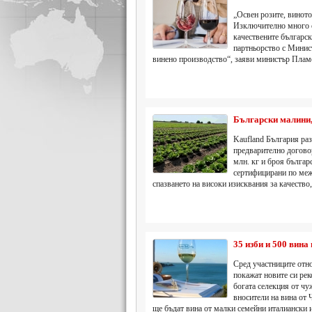
„Освен розите, виното
Изключително много се
качествените българск
партньорство с Минист
винено производство“, заяви министър Плам
Български малини, 
Kaufland България раз
предварително договор
млн. кг и броя българ
сертифицирани по меж
спазването на високи изисквания за качество
35 изби и 500 вина 
Сред участниците отн
покажат новите си ре
богата селекция от чу
вносители на вина от
ще бъдат вина от малки семейни италиански 