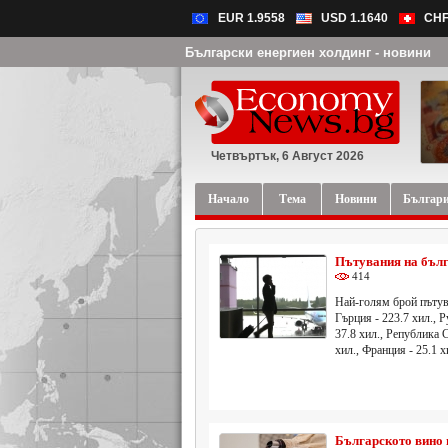
EUR 1.9558
USD 1.1640
CHF
Български енергиен холдинг - новини
Четвъртък, 6 Август 2026
Начало
Тема
Новини
Българ
Пътувания на бълг
414
Най-голям брой пътува
Гърция - 223.7 хил., Р
37.8 хил., Република 
хил., Франция - 25.1 
Българското вино 