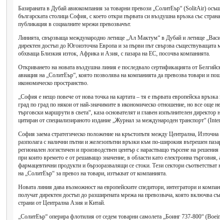
Базираната в Дубай авиокомпания за товарни превози „СолитЕър“ (SolitAir) осъщ
българската столица София, с което откри първата си въздушна връзка със стран
публикация в социалните мрежи превозвачът.
Линията, свързваща международно летище „Ал Мактум“ в Дубай и летище „Васи
директен достъп до Югоизточна Европа и за първи път свързва съществуващата 
обхваща Близкия изток, Африка и Азия, с пазара на ЕС, посочва компанията.
Откриването на новата въздушна линия е последвало сертификацията от Белгийс
авиация на „СолитЕър“, която позволява на компанията да превозва товари и по
икономическо пространство.
„София е нещо повече от нова точка на картата – тя е първата европейска връзка
град по град по някои от най-значимите в икономическо отношение, но все още 
търговски маршрути в света“, каза основателят и главен изпълнителен директор
цитиран от специализираното издание „Журнал за международен транспорт“ (Interna
София заема стратегическо положение на кръстопътя между Централна, Източна
разполага с налични пътни и железопътни връзки към по-широкия вътрешен пазар
регионален логистичен и производствен център с нарастващо търсене на решения 
при които времето е от решаващо значение, в области като електронна търговия
фармацевтични продукти и бързоразвалящи се стоки. Тези сектори съответстват
на „СолитЕър“ за превоз на товари, изтъкват от компанията.
Новата линия дава възможност на европейските спедитори, интегратори и компан
получат директен достъп до разширената мрежа на превозвача, която включва с
страни от Централна Азия и Китай.
„СолитЕър“ оперира флотилия от седем товарни самолета „Боинг 737-800“ (Boein