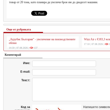
товар от 20 тона, като планира да увеличи броя им до двадесет машини.
Още от рубриката
„Аурубис България“ - увеличение на поизводствените
Wizz Air с €183,3 мл
обеми
17:10 | 07.08.2026 |
1
14:59 | 07.08.2026 |
137
Коментирай
Име:
E-mail:
Текст:
Код за
Напишете символи