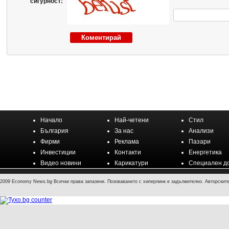
сигурност:
Начало
Най-четени
Стил
България
За нас
Анализи
Фирми
Реклама
Пазари
Инвестиции
Контакти
Енергетика
Видео новини
Карикатури
Специален д
2009 Economy News.bg Всички права запазени. Позоваването с хиперлинк е задължително. Авторските 