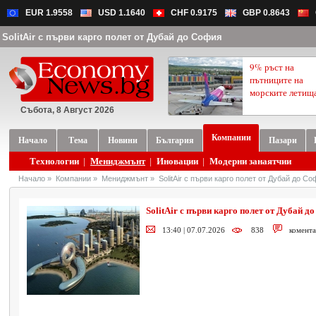
EUR 1.9558
USD 1.1640
CHF 0.9175
GBP 0.8643
SolitAir с първи карго полет от Дубай до София
9% ръст на
пътниците на
морските летищ
Събота, 8 Август 2026
Компании
Начало
Тема
Новини
България
Пазари
Технологии
|
Мениджмънт
|
Иновации
|
Модерни занаятчии
Начало
»
Компании
»
Мениджмънт
»
SolitAir с първи карго полет от Дубай до С
SolitAir с първи карго полет от Дубай д
13:40 | 07.07.2026
838
комента