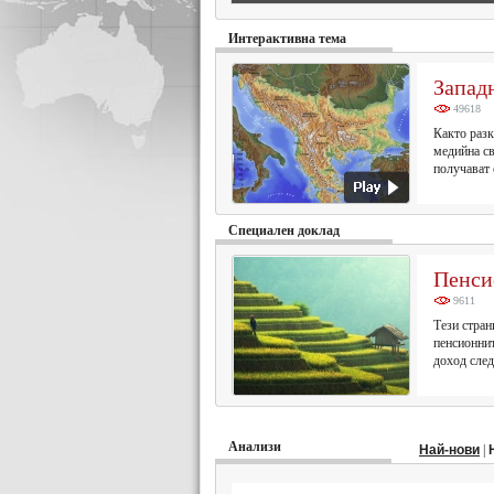
Интерактивна тема
Запад
49618
Както разк
медийна с
получават 
Специален доклад
Пенси
9611
Тези стран
пенсионнит
доход след
Анализи
Най-нови
|