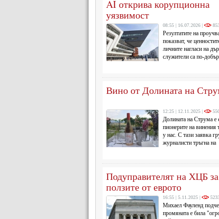
AI открива корупционна
уязвимост
08:55 | 16.07.2026 |
85
Резултатите на проучв
показват, че ценностит
личните нагласи на дъ
служители са по-добър
индикатор за корупцио
от доходите или образованието.
Вино от Долината на Стру
12:25 | 12.11.2025 |
55
Долината на Струма е 
пионерите на винения
у нас. С тази заявка гр
журналисти тръгна на
тридневна обиколка на
от региона. А самите те са...
Подуправителят на ХЦБ за
ползите от еврото
16:55 | 5.11.2025 |
523
Михаел Фауленд подче
промяната е била "огр