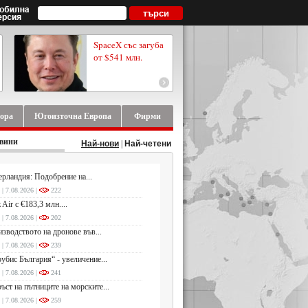
SpaceX със загуба
от $541 млн.
ора
Югоизточна Европа
Фирми
овини
Най-нови
|
Най-четени
рландия: Подобрение на...
 | 7.08.2026 |
222
 Air с €183,3 млн....
 | 7.08.2026 |
202
зводството на дронове във...
 | 7.08.2026 |
239
убис България“ - увеличение...
 | 7.08.2026 |
241
ъст на пътниците на морските...
 | 7.08.2026 |
259