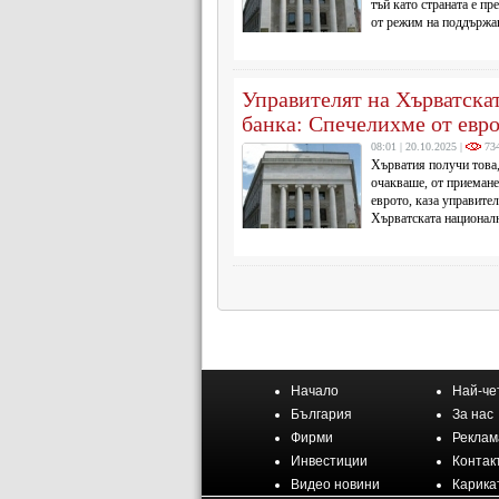
тъй като страната е пр
от режим на поддържа
стабилен валутен курс
паричната...
Управителят на Хърватска
банка: Спечелихме от евр
08:01 | 20.10.2025 |
73
Хърватия получи това,
очакваше, от приемане
еврото, каза управител
Хърватската национал
Борис Вуйчич.
Начало
Най-че
България
За нас
Фирми
Реклам
Инвестиции
Контак
Видео новини
Карика