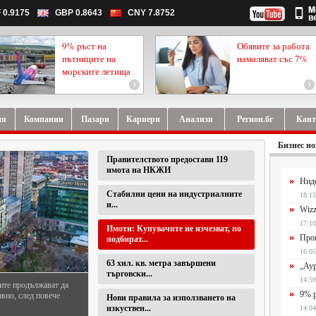
 0.9175
GBP 0.8643
CNY 7.8752
9% ръст на
Обявите за работа
пътниците на
намаляват със 7%
морските летища
ия
Компании
Пазари
Кариери
Анализи
Регион.бг
Кант
Бизнес н
Правителството предостави 119
имота на НКЖИ
Ниде
Стабилни цени на индустриалните
18:15
и...
Wizz
17:10
Имоти: Купувачите не изчезват, но
Прои
подбират...
16:05
63 хил. кв. метра завършени
„Аур
търговски...
14:59
егиона на Югоизточна
9% р
т региона, София се
Нови правила за използването на
изкуствен...
14:04