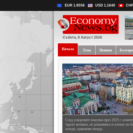
EUR 1.9558
USD 1.1640
CHF
Събота, 8 Август 2026
Начало
Тема
Новини
Българ
България е сред най-динамичните пазари в р
Европа, а в сравнение с останалите столици о
отличава с...