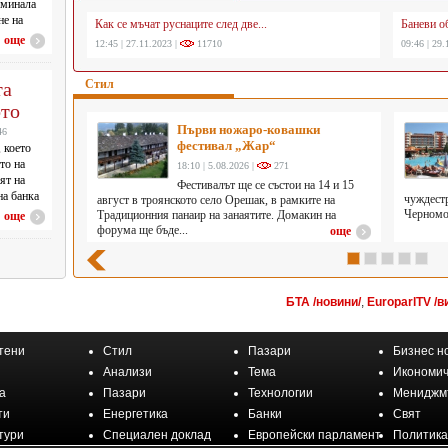
еминала
не на
Как се мъчат руснаците след две...
Баневи о
 към
още
12:45 | 27.11.2023 |
11710
09:46 | 29.
та
Стил
ото
Първи ножаро-ковашки
46
фестивал „Жар“
 което
то на
18:10 | 5.08.2026 |
271
ят на
Фестивалът ще се състои на 14 и 15
на банка
чуждестр
август в троянското село Орешак, в рамките на
Черномор
Традиционния панаир на занаятите. Домакин на
още
форума ще бъде...
още
БТА /новини/
,
EuroparlTV /в
тени
Стил
Пазари
Бизнес н
Анализи
Тема
Икономич
а
Пазари
Технологии
Мениджм
ти
Енергетика
Банки
Свят
тури
Специален доклад
Европейски парламент
Политика