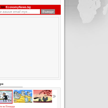
 НА
EconomyNews.bg
ури
та на Площада