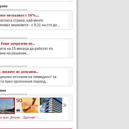
храни
ите поскъпват с 16%,...
ратната страна, най-много
няват морковите - с 9,31 на сто до...
беше замразено по...
ите на 15 месеца да работят по
не на решение,...
 лихвите по депозити...
циален източник на ликвидност за
та през прогнозния период...
вини
п трасе „Волуяк – Драгоман“ +...