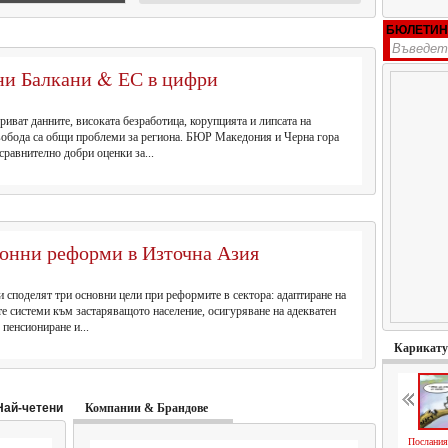
БЮЛЕТИН
ни Балкани & ЕС в цифри
риват данните, високата безработица, корупцията и липсата на
вобода са общи проблеми за региона. БЮР Македония и Черна гора
сравнително добри оценки за...
онни реформи в Източна Азия
и споделят три основни цели при реформите в сектора: адаптиране на
е системи към застаряващото население, осигуряване на адекватен
 пенсиониране и...
Карикат
Най-четени
Компании & Брандове
Послания