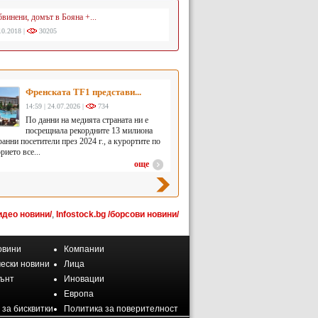
бвинени, домът в Бояна +...
10.2018 |
30205
Френската TF1 представи...
14:59 | 24.07.2026 |
734
По данни на медията страната ни е
посрещнала рекордните 13 милиона
анни посетители през 2024 г., а курортите по
ието все...
още
идео новини/
,
Infostock.bg /борсови новини/
овини
Компании
ески новини
Лица
ънт
Иновации
Европа
 за бисквитки
Политика за поверителност