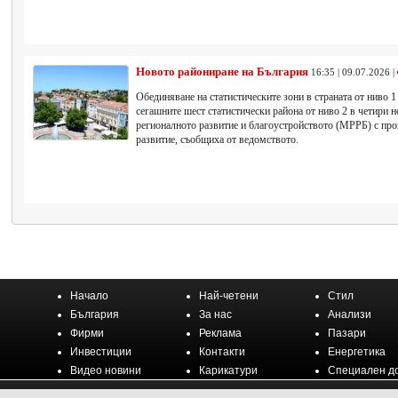
Новото райониране на България
16:35 | 09.07.2026 |
Обединяване на статистическите зони в страната от ниво 1
сегашните шест статистически района от ниво 2 в четири 
регионалното развитие и благоустройството (МРРБ) с про
развитие, съобщиха от ведомството.
Начало
Най-четени
Стил
България
За нас
Анализи
Фирми
Реклама
Пазари
Инвестиции
Контакти
Енергетика
Видео новини
Карикатури
Специален д