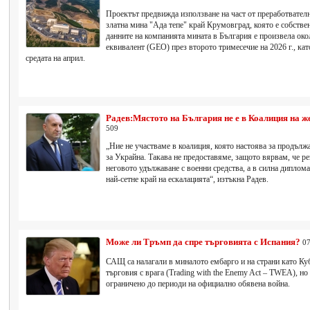
Проектът предвижда използване на част от преработвател
златна мина "Ада тепе" край Крумовград, която е собств
данните на компанията мината в България е произвела око
еквивалент (GEO) през второто тримесечие на 2026 г., ка
средата на април.
Радев:Мястото на България не е в Коалиция на 
509
„Ние не участваме в коалиция, която настоява за продъл
за Украйна. Такава не предоставяме, защото вярвам, че ре
неговото удължаване с военни средства, а в силна диплом
най-сетне край на ескалацията“, изтъкна Радев.
Може ли Тръмп да спре търговията с Испания?
07
САЩ са налагали в миналото ембарго и на страни като Куб
търговия с врага (Trading with the Enemy Act – TWEA), но
ограничено до периоди на официално обявена война.