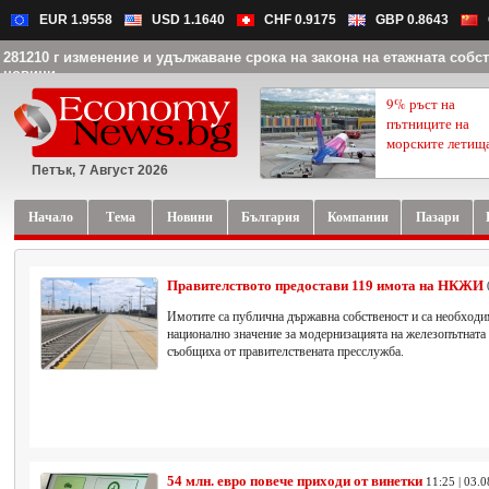
EUR 1.9558
USD 1.1640
CHF 0.9175
GBP 0.8643
281210 г изменение и удължаване срока на закона на етажната собст
новини
9% ръст на
пътниците на
морските летищ
Петък, 7 Август 2026
Начало
Тема
Новини
България
Компании
Пазари
Правителството предостави 119 имота на НКЖИ
Имотите са публична държавна собственост и са необходим
национално значение за модернизацията на железопътнат
съобщиха от правителствената пресслужба.
54 млн. евро повече приходи от винетки
11:25 | 03.