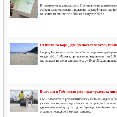
В приетото от правителството Постановление за изменение 
събират за преминаване и ползване на републиканската пъ
на цените на винетките с 30% от 1 август 20026 г.
От плажа на Кара Дере премахват палатки, кара
Според Закона за устройство на Черноморското крайбрежи
между 500 и 1000 лева, при повторно нарушение – от 1500
нарушаване на дюни санкциите са от 10 до 30 хиляди лева.
България и Узбекистан регулират трудовата миг
Със Спогодбата се регламентира наемането без отделно ра
узбекистански работници в България за срок до 1 година 
удължаване за общо до 3 години. Урежда се и обменът на
страни за период до 9 месеца годишно.