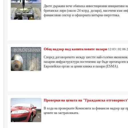
Двете държави вече обявиха инвестиционни инициативи на
британски лири (около 24 млрд. долара), насочени към ин
финансовия сектор и офшорната вятърна енергетика.
Общ надзор над капиталовите пазари
12:03 | 02.06.
Според договореното между шестте най-големи икономик
пазарни инфраструктури постепенно ще бъде прехвърлен 
Европейски орган за ценни книжа и пазари (ESMA).
Проверки на цената на "Гражданска отговорност
В хода на проверките Комисията за финансов надзор ще п
цените на застраховката.