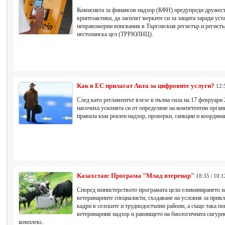
Комисията за финансов надзор (КФН) предупреди дружеств
криптоактиви, да засилят мерките си за защита заради уст
неправомерни вписвания в Търговския регистър и регистъ
нестопанска цел (ТРРЮЛНЦ).
Как в ЕС прилагат Акта за цифровите услуги?
12:
След като регламентът влезе в пълна сила на 17 февруари 
насочиха усилията си от определяне на компетентни орган
правила към реален надзор, проверки, санкции и координа
Казахстан: Програма "Млад втеренар"
18:35 | 10.
Според министерството програмата цели елиминирането н
ветеринарните специалисти, създаване на условия за прив
кадри в селските и труднодостъпни райони, а също така п
ветеринарния надзор и равнището на биологичната сигур
комплекс.