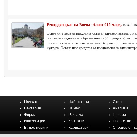
Рекорден дълг на Виена - близо €15 млрд.
10:57 | 1
Основните пера на разходите остават здравеопазването и с
процента, следвани от образованието (23 процента), околн
строителство и политики за жените (4 процента), както и п
култура. Останалите средства са предвидени за администр
Начало
Най-четени
Стил
България
За нас
Анализи
Фирми
Реклама
Пазари
Инвестиции
Контакти
Енергетика
Видео новини
Карикатури
Специален д