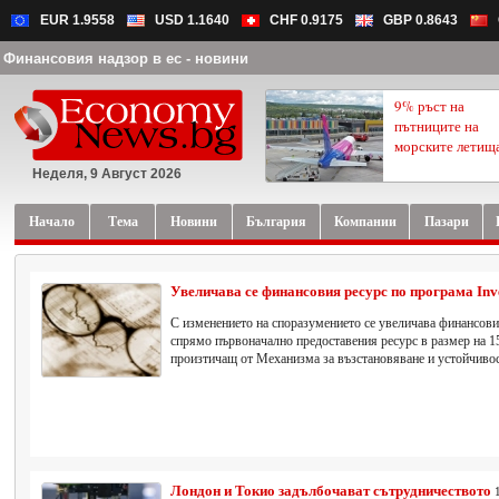
EUR 1.9558
USD 1.1640
CHF 0.9175
GBP 0.8643
Финансовия надзор в ес - новини
9% ръст на
пътниците на
морските летищ
Неделя, 9 Август 2026
Начало
Тема
Новини
България
Компании
Пазари
Увеличава се финансовия ресурс по програма Inv
С изменението на споразумението се увеличава финансови
спрямо първоначално предоставения ресурс в размер на 15
произтичащ от Механизма за възстановяване и устойчивос
Лондон и Токио задълбочават сътрудничеството