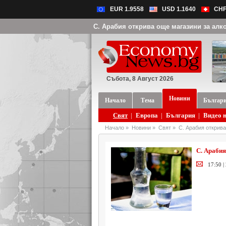
EUR 1.9558
USD 1.1640
CHF
С. Арабия открива още магазини за алк
Събота, 8 Август 2026
Новини
Начало
Тема
Българ
Свят
|
Европа
|
България
|
Видео 
Начало
»
Новини
»
Свят
»
С. Арабия открива
С. Арабия
17:50 |