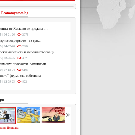
-
Economynews.bg
ошът от Хасково се продава в...
5 | 06-21-26 |
2079
арите на дървото - за три...
5 | 04-02-26 |
2884
ски мебелисти и мебелни търговци
5 | 03-26-25 |
4923
тамону: плоскости, ламиниран...
0 | 07-18-24 |
6106
ната" ферма със собствена...
5 | 12-09-23 |
8224
ури
та на Площада