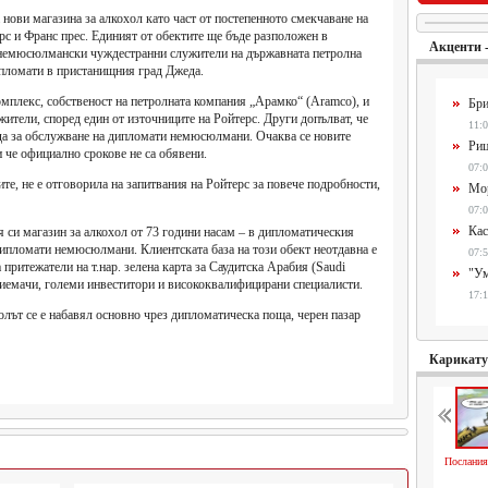
нови магазина за алкохол като част от постепенното смекчаване на
рс и Франс прес. Единият от обектите ще бъде разположен в
Акценти 
 немюсюлмански чуждестранни служители на държавната петролна
ипломати в пристанищния град Джеда.
мплекс, собственост на петролната компания „Арамко“ (Aramco), и
Бри
ители, според един от източниците на Ройтерс. Други допълват, че
11:0
еда за обслужване на дипломати немюсюлмани. Очаква се новите
Риц
и че официално срокове не са обявени.
07:0
те, не е отговорила на запитвания на Ройтерс за повече подробности,
Мор
07:0
Кас
я си магазин за алкохол от 73 години насам – в дипломатическия
дипломати немюсюлмани. Клиентската база на този обект неотдавна е
07:5
притежатели на т.нар. зелена карта за Саудитска Арабия (Saudi
"Ум
риемачи, големи инвеститори и висококвалифицирани специалисти.
17:1
олът се е набавял основно чрез дипломатическа поща, черен пазар
Карикат
Послания