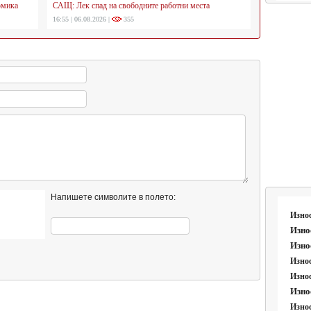
омика
САЩ: Лек спад на свободните работни места
16:55 | 06.08.2026 |
355
Напишете символите в полето:
Изно
Изно
Изно
Износ
Износ
Изно
Износ