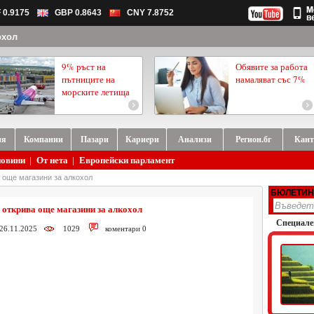
 0.9175
GBP 0.8643
CNY 7.8752
охол
9% ръст на
Обявите за работа
пътниците на
намаляват със 7%
морските летища
ия
Компании
Пазари
Кариери
Анализи
Регион.бг
Кант
новини
|
От нета
|
Европейски парламент
 още магазини за алкохол
БЮЛЕТИН
 открива още магазини за алкохол
Специале
 26.11.2025
1029
коментари 0