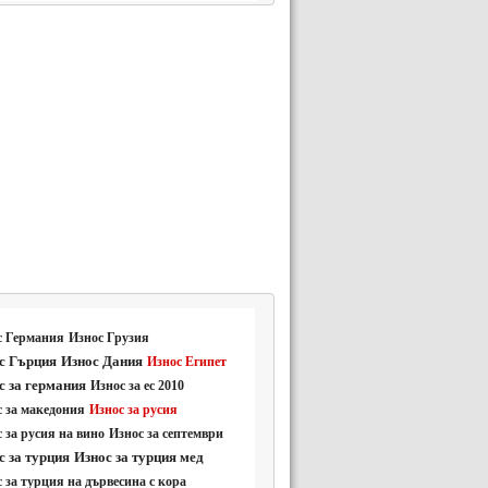
с Германия
Износ Грузия
с Гърция
Износ Дания
Износ Египет
с за германия
Износ за ес 2010
 за македония
Износ за русия
 за русия на вино
Износ за септември
с за турция
Износ за турция мед
 за турция на дървесина с кора