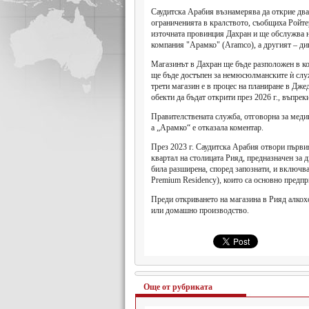
Саудитска Арабия възнамерява да открие два 
ограниченията в кралството, съобщиха Ройте
източната провинция Дахран и ще обслужва
компания "Арамко" (Aramco), а другият – д
Магазинът в Дахран ще бъде разположен в ко
ще бъде достъпен за немюсюлманските ѝ служ
трети магазин е в процес на планиране в Дж
обекти да бъдат открити през 2026 г., въпрек
Правителствената служба, отговорна за медии
а „Арамко“ е отказала коментар.
През 2023 г. Саудитска Арабия отвори първи
квартал на столицата Рияд, предназначен за 
била разширена, според запознати, и включва 
Premium Residency), които са основно предп
Преди откриването на магазина в Рияд алкох
или домашно производство.
Още от рубриката