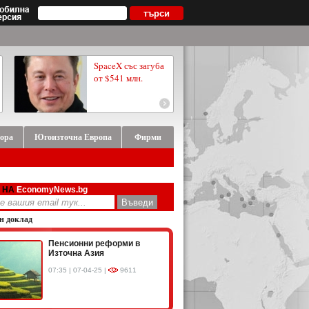
SpaceX със загуба
от $541 млн.
ора
Югоизточна Европа
Фирми
 НА
EconomyNews.bg
н доклад
Пенсионни реформи в
Източна Азия
07:35 | 07-04-25 |
9611