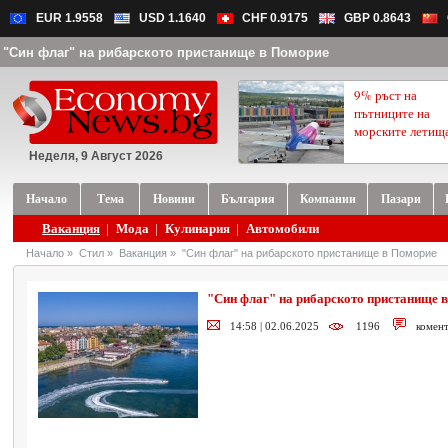
EUR 1.9558
USD 1.1640
CHF 0.9175
GBP 0.8643
"Син флаг" на рибарското пристанище в Поморие
9% ръст на
пътниците на
морските летищ
Неделя, 9 Август 2026
Начало
Тема
Новини
България
Компании
Пазари
Ваканция
|
Мода
|
Кулинария
|
Автомобили
Начало
»
Стил
»
Ваканция
»
"Син флаг" на рибарското пристанище в Поморие
"Син флаг" на рибарското пристанище 
14:58 | 02.06.2025
1196
комен