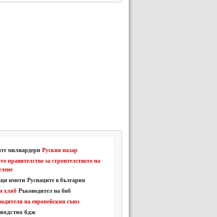
ите милиардери
Руския пазар
то правителство за строителството на
елене
аци имоти
Руснаците в българия
н хляб
Ръководител на бнб
водителя на европейския съюз
водство бдж