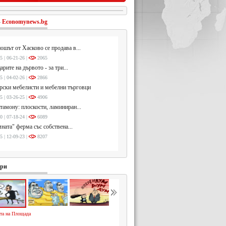
-
Economynews.bg
ошът от Хасково се продава в...
5 | 06-21-26 |
2065
арите на дървото - за три...
5 | 04-02-26 |
2866
ски мебелисти и мебелни търговци
5 | 03-26-25 |
4906
тамону: плоскости, ламиниран...
0 | 07-18-24 |
6089
ната" ферма със собствена...
5 | 12-09-23 |
8207
ури
та на Площада