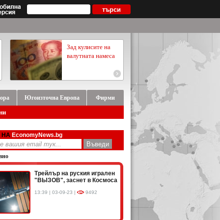
Зад кулисите на
валутната намеса
ора
Югоизточна Европа
Фирми
ни
 НА
EconomyNews.bg
вно
Трейлър на руския игрален
"ВЫЗОВ", заснет в Космоса
13:39 | 03-09-23 |
9492