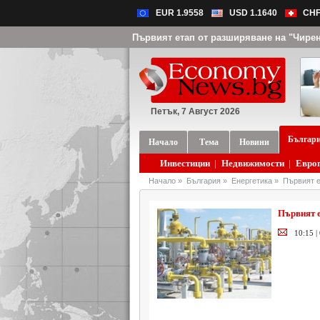
EUR 1.9558
USD 1.1640
CHF
Първият етап от разширяване на "Чире
Петък, 7 Август 2026
Българ
Начало
Тема
Новини
Инвестиции
|
Недвижимости
|
Евро
Начало
»
България
»
Енергетика
»
Първият е
Първият е
10:15 |