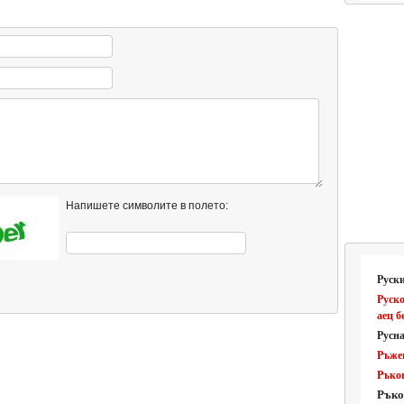
Напишете символите в полето:
Руск
Руско
аец б
Русн
Ръже
Ръко
Ръко