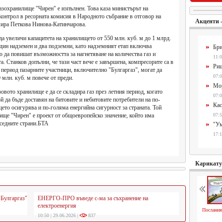
газохранилище "Чирен" е изпълнен. Това каза министърът на
контрол в ресорната комисия в Народното събрание в отговор на
Акценти 
мира Петкова Нинова-Катинчарова.
да увеличи капацитета на хранилището от 550 млн. куб. м до 1 млрд.
 един надземен и два подземни, като надземният етап включва
Бри
о да повишат възможността за нагнетяване на количества газ и
11:0
а. Станков допълни, че тази част вече е завършена, компресорите са в
Риц
 период пазарните участници, включително "Булгаргаз", могат да
07:0
0 млн. куб. м повече от преди.
Мор
зовото хранилище е да се складира газ през летния период, когато
07:0
ой да бъде доставян на битовите и небитовите потребители на по-
Кас
ето осигурява и по-голяма енергийна сигурност за страната. Той
ище "Чирен" е проект от общоевропейско значение, който има
07:5
ъседните страни.БТА
"Ум
17:1
Карикат
"Булгаргаз"
ЕНЕРГО-ПРО въведе с-ма за съхранение на
електроенергия
Послания
10:50 | 29.06.2026 |
837