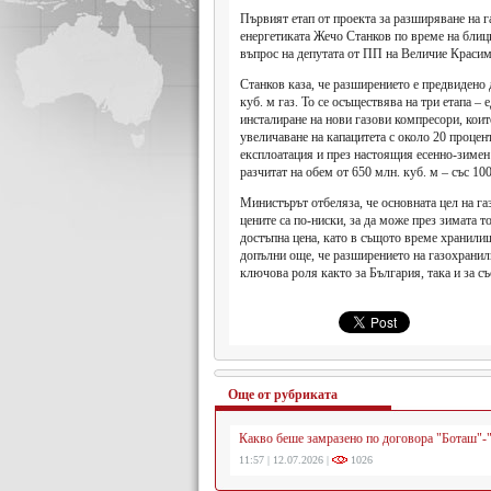
Първият етап от проекта за разширяване на 
енергетиката Жечо Станков по време на блиц
въпрос на депутата от ПП на Величие Краси
Станков каза, че разширението е предвидено 
куб. м газ. То се осъществява на три етапа –
инсталиране на нови газови компресори, коит
увеличаване на капацитета с около 20 процент
експлоатация и през настоящия есенно-зимен
разчитат на обем от 650 млн. куб. м – със 10
Министърът отбеляза, че основната цел на га
цените са по-ниски, за да може през зимата т
достъпна цена, като в същото време хранилищ
допълни още, че разширението на газохранил
ключова роля както за България, така и за с
Още от рубриката
Какво беше замразено по договора "Боташ"-
11:57 | 12.07.2026 |
1026