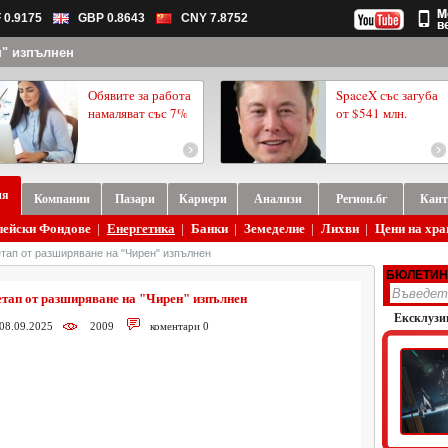
 0.9175
GBP 0.8643
CNY 7.8752
н" изпълнен
Обявите за работа
SpaceX със загуба
намаляват със 7%
от $541 млн.
ия
Компании
Пазари
Кариери
Анализи
Регион.бг
Кант
пейски Фондове
|
Енергетика
|
Банки
|
Земеделие
|
Лихви
|
Цени на хра
тап от разширяване на "Чирен" изпълнен
БЮЛЕТИН
тап от разширяване на "Чирен" изпълнен
Ексклузи
 08.09.2025
2009
коментари 0