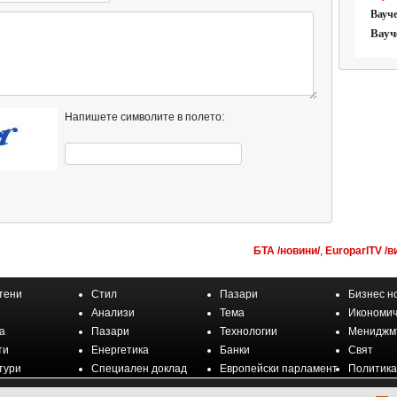
Вауче
Вауч
Напишете символите в полето:
БТА /новини/
,
EuroparlTV /в
тени
Стил
Пазари
Бизнес н
Анализи
Тема
Икономич
а
Пазари
Технологии
Мениджм
ти
Енергетика
Банки
Свят
тури
Специален доклад
Европейски парламент
Политика