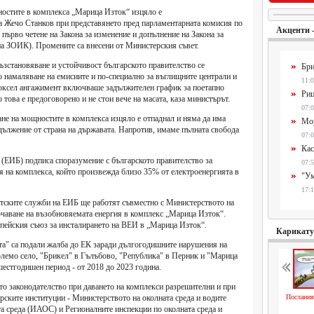
ностите в комплекса „Марица Изток“ изцяло е
а Жечо Станков при представянето пред парламентарната комисия по
Акценти 
а първо четене на Закона за изменение и допълнение на Закона за
на ЗОИК). Промените са внесени от Министерския съвет.
ъзстановяване и устойчивост българското правителство се
Бри
о намаляване на емисиите и по-специално за въглищните централи и
11:0
юксел ангажимент включваше задължителен график за поетапно
Риц
 това е предоговорено и не стои вече на масата, каза министърът.
07:0
не на мощностите в комплекса изцяло е отпаднал и няма да има
Мор
адължение от страна на държавата. Напротив, имаме пълната свобода
07:0
Кас
(ЕИБ) подписа споразумение с българското правителство за
07:5
ия на комплекса, който произвежда близо 35% от електроенергията в
"Ум
17:1
тските служби на ЕИБ ще работят съвместно с Министерството на
ърчаване на възобновяемата енергия в комплекс „Марица Изток“.
опейския съюз за инсталирането на ВЕИ в „Марица Изток“.
Карикат
та" са подали жалба до ЕК заради дългогодишните нарушения на
олемо село, "Брикел" в Гълъбово, "Република" в Перник и "Марица
естгодишен период - от 2018 до 2023 година.
ото законодателство при даването на комплекси разрешителни и при
гарските институции - Министерството на околната среда и водите
Послания
а среда (ИАОС) и Регионалните инспекции по околната среда и