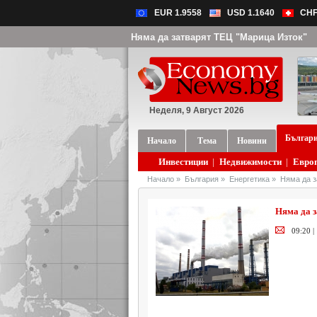
EUR 1.9558
USD 1.1640
CHF
Няма да затварят ТЕЦ "Марица Изток"
Неделя, 9 Август 2026
Българ
Начало
Тема
Новини
Инвестиции
|
Недвижимости
|
Евро
Начало
»
България
»
Енергетика
»
Няма да з
Няма да 
09:20 |