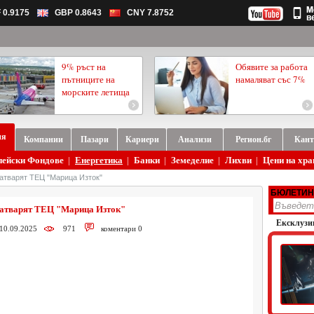
 0.9175
GBP 0.8643
CNY 7.8752
9% ръст на
Обявите за работа
пътниците на
намаляват със 7%
морските летища
ия
Компании
Пазари
Кариери
Анализи
Регион.бг
Кант
пейски Фондове
|
Енергетика
|
Банки
|
Земеделие
|
Лихви
|
Цени на хра
атварят ТЕЦ "Марица Изток"
БЮЛЕТИН
затварят ТЕЦ "Марица Изток"
Ексклузи
 10.09.2025
971
коментари 0