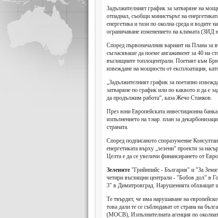
Задължителният график за затваряне на мощ
отпаднал, съобщи министърът на енергетикат
енергетика и тази по околна среда и водите н
ограничаване изменението на климата (ЗИД 
Според първоначалния вариант на Плана за в
съгласяваше да поеме ангажимент за 40 на ст
въглищните топлоцентрали. Поетият към Бр
извеждане на мощности от експлоатация, като
„Задължителният график за поетапно извежда
затваряне по график или по каквото и да е з
да продължим работа“, каза Жечо Станков.
През юни Европейската инвестиционна банка 
изпълнението на т.нар. план за декарбонизац
страната.
Според подписаното споразумение Консултан
енергетиката върху „зелени“ проекти за нас
Целта е да се увеличи финансирането от Евр
Зелените
"Грийнпийс - България" и "За Земя
четири въглищни централи - "Бобов дол" в Г
3" в Димитровград. Нарушенията обхващат ш
Те твърдят, че има нарушаване на европейск
това дали те се съблюдават от страна на бъл
(МОСВ), Изпълнителната агенция по околнат