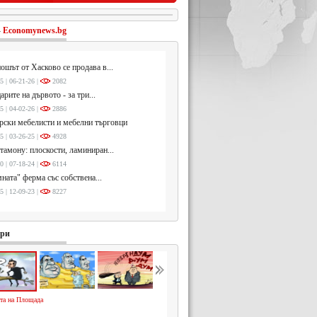
-
Economynews.bg
ошът от Хасково се продава в...
5 | 06-21-26 |
2082
арите на дървото - за три...
5 | 04-02-26 |
2886
ски мебелисти и мебелни търговци
5 | 03-26-25 |
4928
тамону: плоскости, ламиниран...
0 | 07-18-24 |
6114
ната" ферма със собствена...
5 | 12-09-23 |
8227
ури
та на Площада