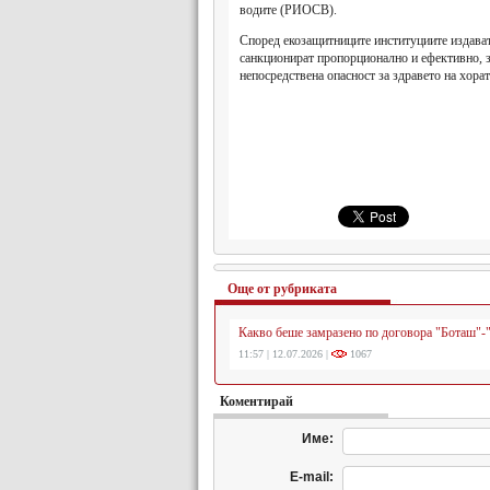
водите (РИОСВ).
Според екозащитниците институциите издават
санкционират пропорционално и ефективно, за
непосредствена опасност за здравето на хора
Още от рубриката
Какво беше замразено по договора "Боташ"-
11:57 | 12.07.2026 |
1067
Коментирай
Име:
E-mail: