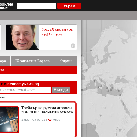
SpaceX със загуба
от $541 млн.
ора
Югоизточна Европа
Фирми
ни
 НА
EconomyNews.bg
вно
Трейлър на руския игрален
"ВЫЗОВ", заснет в Космоса
13:39 | 03-09-23 |
9508