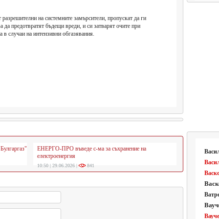
 разрешителни на системните замърсители, пропускат да ги
 да предотвратят бъдещи вреди, и си затварят очите при
та в случаи на интензивни обгазявания.
"Булгаргаз"
ЕНЕРГО-ПРО въведе с-ма за съхранение на
Васи
електроенергия
Васи
10:50 | 29.06.2026 |
841
Васко
Васк
Ватр
Вауч
Вауче