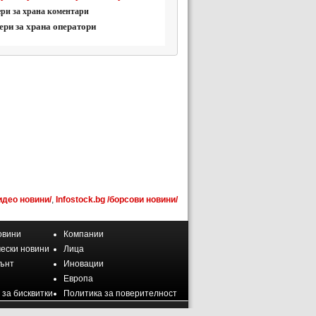
ри за храна коментари
ери за храна оператори
идео новини/
,
Infostock.bg /борсови новини/
овини
Компании
ески новини
Лица
ънт
Иновации
Европа
 за бисквитки
Политика за поверителност