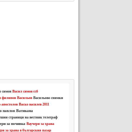
л симов
Васил симов ссб
л филипов
Васильов
Васильово снимки
 апостолов
Васко василев 2011
о павлов
Ватикана
ешни страници на вестник телеграф
ери за почивка
Ваучери за храна
ри за храна в българския пазар