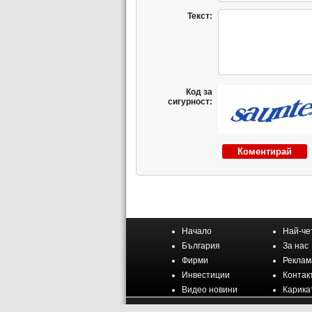
Текст:
Код за
сигурност:
Начало
Най-че
България
За нас
Фирми
Реклам
Инвестиции
Контак
Видео новини
Карика