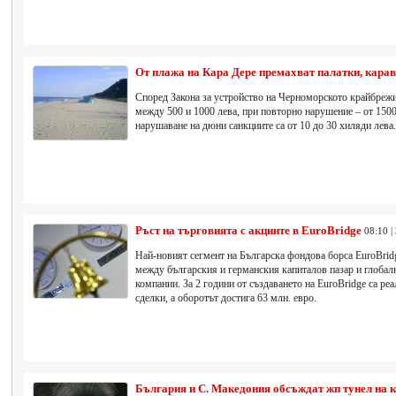
От плажа на Кара Дере премахват палатки, кара
Според Закона за устройство на Черноморското крайбрежи
между 500 и 1000 лева, при повторно нарушение – от 1500
нарушаване на дюни санкциите са от 10 до 30 хиляди лева.
Ръст на търговията с акциите в EuroBridge
08:10 |
Най-новият сегмент на Българска фондова борса EuroBridg
между българския и германския капиталов пазар и глобалн
компании. За 2 години от създаването на EuroBridge са ре
сделки, а оборотът достига 63 млн. евро.
България и С. Македония обсъждат жп тунел на 