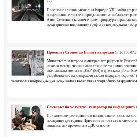
685
Проектът е ключов елемент от Коридор VIII, който свърз
представлява естествено продължение на глобалните тран
Азия. Смесеният комитет е приел процедурни правила за с
предварителен индикативен график за подготовката и изг
Проектът Cronos до Египет напредва
17:26 | 30.07.
Министърът на петрола и минералните ресурси на Египет 
няколко месеца, че окончателното инвестиционно решени
италианската компания „Ени" (Eni) и френската „Тотал Енер
разработването на кипърското газово находище „Кронос“ (
египетската инфраструктура представлява важен етап в енергийното сътрудничест
Секторът на услугите - генератор на инфлацията
При хотелите, ресторантите и настаняването поскъпването 
последните две години. Причините за това са засиленото т
пандемията и промените в ДДС ставките.