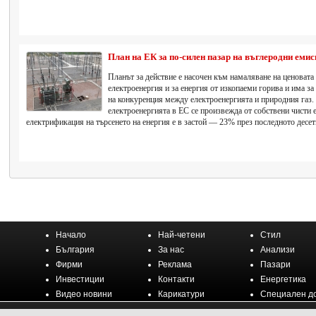
План на ЕК за по-силен пазар на въглеродни емис
Планът за действие е насочен към намаляване на ценовата
електроенергия и за енергия от изкопаеми горива и има за
на конкуренция между електроенергията и природния газ.
електроенергията в ЕС се произвежда от собствени чисти 
електрификация на търсенето на енергия е в застой — 23% през последното десет
Начало
Най-четени
Стил
България
За нас
Анализи
Фирми
Реклама
Пазари
Инвестиции
Контакти
Енергетика
Видео новини
Карикатури
Специален д