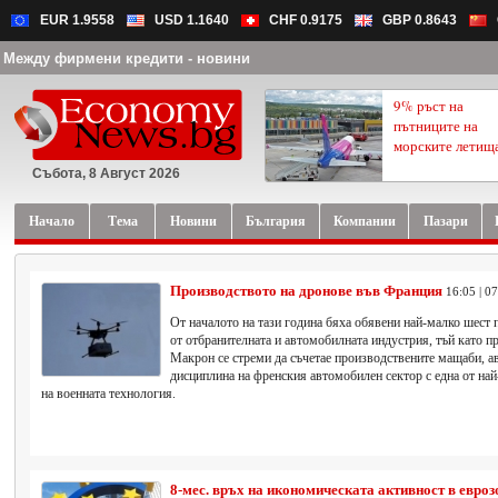
EUR 1.9558
USD 1.1640
CHF 0.9175
GBP 0.8643
Между фирмени кредити - новини
9% ръст на
пътниците на
морските летищ
Събота, 8 Август 2026
Начало
Тема
Новини
България
Компании
Пазари
Производството на дронове във Франция
16:05 | 0
От началото на тази година бяха обявени най-малко шест
от отбранителната и автомобилната индустрия, тъй като 
Макрон се стреми да съчетае производствените мащаби, а
дисциплина на френския автомобилен сектор с една от най
на военната технология.
8-мес. връх на икономическата активност в евроз