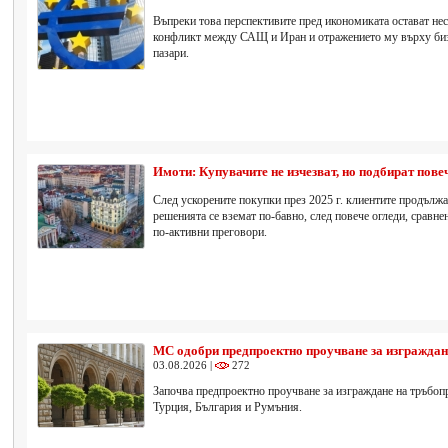
Въпреки това перспективите пред икономиката остават н
конфликт между САЩ и Иран и отражението му върху бизн
пазари.
Имоти: Купувачите не изчезват, но подбират пове
След ускорените покупки през 2025 г. клиентите продължа
решенията се вземат по-бавно, след повече огледи, сравн
по-активни преговори.
МС одобри предпроектно проучване за изгражда
03.08.2026 |
272
Започва предпроектно проучване за изграждане на тръбоп
Турция, България и Румъния.