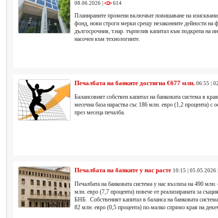
08.06.2026 |
614
Планираните промени включват повишаване на изискваният
фонд, нови строги мерки срещу незаконните дейности на ф
дългосрочния, т.нар. търпелив капитал към подкрепа на ин
насочен към технологиите.
Печалбата на банките достигна €677 млн.
06:55 | 0
Балансовият собствен капитал на банковата система в края 
месечна база нараства със 186 млн. евро (1,2 процента) с 
през месеца печалба.
Печалбата на банките у нас расте
10:15 | 05.05.2026 
Печалбата на банковата система у нас възлиза на 490 млн. 
млн. евро (7,7 процента) повече от реализираната за същия
БНБ. Собственият капитал в баланса на банковата система 
82 млн. евро (0,5 процента) по-малко спрямо края на деке