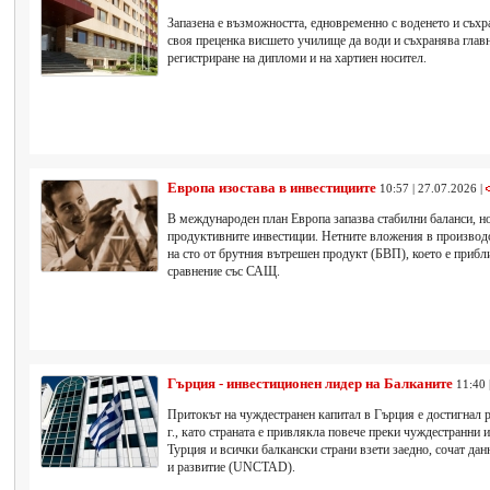
Запазена е възможността, едновременно с воденето и съхр
своя преценка висшето училище да води и съхранява главн
регистриране на дипломи и на хартиен носител.
Европа изостава в инвестициите
10:57 | 27.07.2026 |
В международен план Европа запазва стабилни баланси, но
продуктивните инвестиции. Нетните вложения в производс
на сто от брутния вътрешен продукт (БВП), което е прибл
сравнение със САЩ.
Гърция - инвестиционен лидер на Балканите
11:40 
Притокът на чуждестранен капитал в Гърция е достигнал 
г., като страната е привлякла повече преки чуждестранни 
Турция и всички балкански страни взети заедно, сочат да
и развитие (UNCTAD).