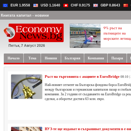
EUR 1.9558
USD 1.1640
CHF 0.9175
GBP 0.8643
Книгата капитал - новини
9% ръст на
пътниците на
морските летищ
Петък, 7 Август 2026
Начало
Тема
Новини
България
Компании
Пазари
Ръст на търговията с акциите в EuroBridge
08:10 |
Най-новият сегмент на Българска фондова борса EuroBridg
между българския и германския капиталов пазар и глобалн
компании. За 2 години от създаването на EuroBridge са ре
сделки, а оборотът достига 63 млн. евро.
ВУЗ-те ще издават и съхраняват документи в е-в