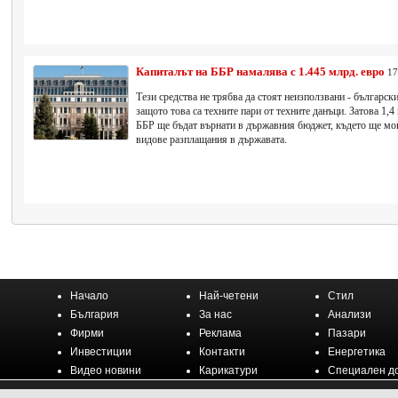
Капиталът на ББР намалява с 1.445 млрд. евро
17
Тези средства не трябва да стоят неизползвани - българск
защото това са техните пари от техните данъци. Затова 1,4
ББР ще бъдат върнати в държавния бюджет, където ще мога
видове разплащания в държавата.
Начало
Най-четени
Стил
България
За нас
Анализи
Фирми
Реклама
Пазари
Инвестиции
Контакти
Енергетика
Видео новини
Карикатури
Специален д