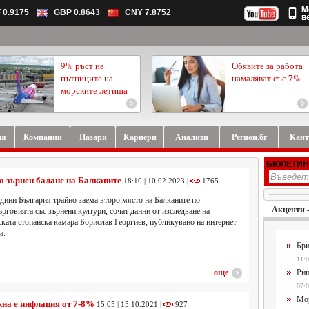
 0.9175
GBP 0.8643
CNY 7.8752
9% ръст на
Обявите за работа
пътниците на
намаляват със 7%
морските летища
ия
Компании
Пазари
Кариери
Анализи
Регион.бг
Кант
БЮЛЕТИН
по зърнен баланс на Балканите
18:10 | 10.02.2023 |
1765
дини България трайно заема второ място на Балканите по
Акценти 
ърговията със зърнени култури, сочат данни от изследване на
ката стопанска камара Борислав Георгиев, публикувано на интернет
а.
Бри
11:0
още
Риц
07:0
Мор
на е инфлация от 7-8%
15:05 | 15.10.2021 |
927