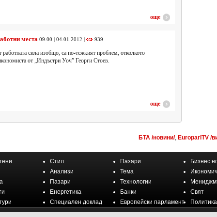
още
работни места
09:00 | 04.01.2012 |
939
т работната сила изобщо, са по-тежкият проблем, отколкото
икономиста от „Индъстри Уоч” Георги Стоев.
още
БТА /новини/
,
EuroparlTV /в
тени
Стил
Пазари
Бизнес н
Анализи
Тема
Икономич
а
Пазари
Технологии
Мениджм
ти
Енергетика
Банки
Свят
тури
Специален доклад
Европейски парламент
Политика