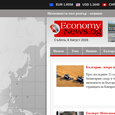
EUR 1.9558
USD 1.1640
CHF
Икономиста пол ромър - новини
Събота, 8 Август 2026
Начало
Тема
Новини
Българ
България - втора 
През последните 15 го
балансирано салдо в т
икономиста на Българс
страницата на Камарат
Експерт: Невъзмож