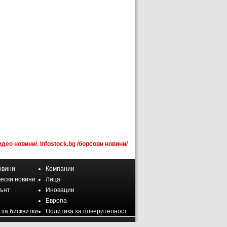
идео новини/
,
Infostock.bg /борсови новини/
овини
Компании
ески новини
Лица
ънт
Иновации
Европа
 за бисквитки
Политика за поверителност