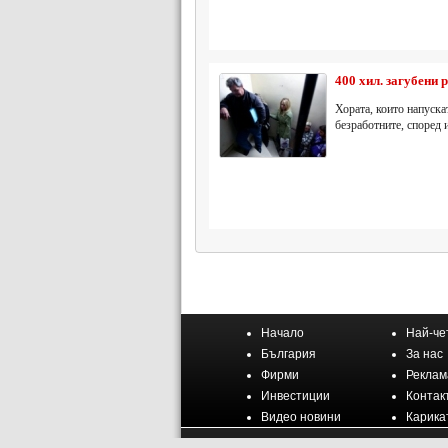
400 хил. загубени 
Хората, които напуска
безработните, според 
Начало
Най-че
България
За нас
Фирми
Реклам
Инвестиции
Контак
Видео новини
Карика