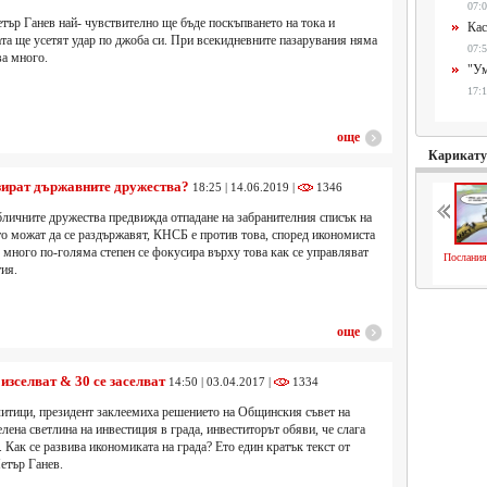
07:0
тър Ганев най- чувствително ще бъде поскъпването на тока и
Кас
ата ще усетят удар по джоба си. При всекидневните пазарувания няма
07:5
ва много.
"Ум
17:1
още
Карикат
зират държавните дружества?
18:25 | 14.06.2019 |
1346
бличните дружества предвижда отпадане на забранителния списък на
о можат да се раздържавят, КНСБ е против това, според икономиста
 много по-голяма степен се фокусира върху това как се управляват
Послания
ия.
още
изселват & 30 се заселват
14:50 | 03.04.2017 |
1334
литици, президент заклеемиха решението на Общинския съвет на
лена светлина на инвестиция в града, инвеститорът обяви, че слага
. Как се развива икономиката на града? Ето един кратък текст от
етър Ганев.