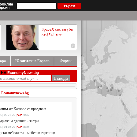
SpaceX със загуба
от $541 млн.
ора
Югоизточна Европа
Фирми
 НА
EconomyNews.bg
-
Economynews.bg
ошът от Хасково се продава в...
5 | 06-21-26 |
2075
арите на дървото - за три...
5 | 04-02-26 |
2880
ски мебелисти и мебелни търговци