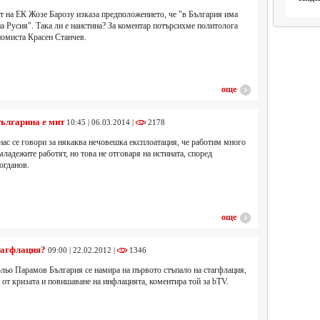
т на ЕК Жозе Барозу изказа предположението, че "в България има
 на Русия". Така ли е наистина? За коментар потърсихме политолога
омиста Красен Станчев.
още
ългарина е мит
10:45 | 06.03.2014 |
2178
нас се говори за някаква нечовешка експлоатация, че работим много
младежите работят, но това не отговаря на истината, според
огданов.
още
тагфлация?
09:00 | 22.02.2012 |
1346
льо Парамов България се намира на първото стъпало на стагфлация,
т от кризата и повишаване на инфлацията, коментира той за bTV.