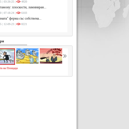
5 | 03-26-25 |
4920
тамону: плоскости, ламиниран...
0 | 07-18-24 |
6103
ната" ферма със собствена...
5 | 12-09-23 |
8221
ури
та на Площада