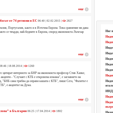
още
богат от 74 региони в ЕС
06:40 | 02.02.2015 |
2827
алия, Португалия, както и в Източна Европа. Това сравнение ни дава
Инг 
 както се твърди, най-бедните в Европа, според икономиста Лъчезар
Индек
Индек
Инде
Инде
още
Индек
Индек
08:46 | 18.08.2014 |
1260
Индек
ес цитират интервюто за БНР на икономиста професор Стив Ханке,
Индек
 акценти - "Случаят с КТБ е откровена измама", е заглавието на
д, "БНБ сама трябва да оправи кашата с КТБ", пише Сега, "Фалитът е
Инде
ТБ", е акцентът на Дума.
итал
ИНД
Индек
още
Индек
вътр
олона” в България
06:25 | 17.04.2014 |
1802
Индек