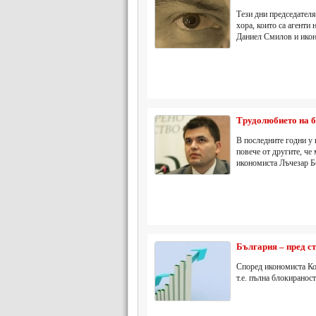
Тези дни председателя
хора, които са агенти
Даниел Смилов и икон
Трудолюбието на б
В последните годни у 
повече от другите, че 
икономиста Лъчезар Б
България – пред с
Според икономиста Ко
т.е. пълна блокиранос