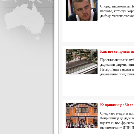
Според икономиста Пе
парното, като тук хор
да бъде усетено толко
Как ще се привати
Проектозаконът за пу
държавни фирми, коит
Петър Ганев законът в
държавните предприят
Копривщица: 50 се 
След като медии и по
Копривщица да даде зе
идеята си във фризера
икономиста от ИПИ П