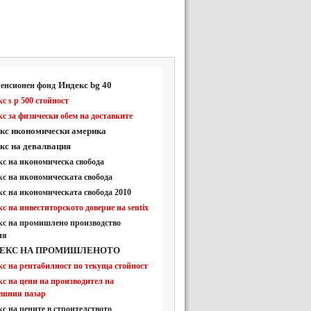
Индекс bg 40
пенсионен фонд
с s p 500 стойност
с за физически обем на доставките
кс икономически америка
кс на девалвация
с на икономическа свобода
с на икономическата свобода
с на икономическата свобода 2010
с на инвеститорското доверие на sentix
кс на промишлено производство
ия
ЕКС НА ПРОМИШЛЕНОТО
с на рентабилност по текуща стойност
с на цени на производител на
ешния пазар
с на цените в строителството