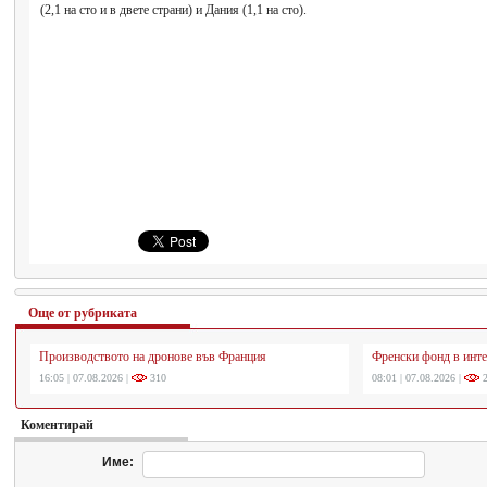
(2,1 на сто и в двете страни) и Дания (1,1 на сто).
Още от рубриката
Производството на дронове във Франция
Френски фонд в инте
16:05 | 07.08.2026 |
310
08:01 | 07.08.2026 |
2
Коментирай
Име: