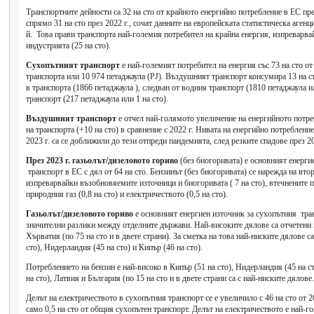
Транспортните дейности са 32 на сто от крайното енергийно потребление в ЕС през
спрямо 31 на сто през 2022 г., сочат данните на европейската статистическа агенц
й. Това прави транспорта най-големия потребител на крайна енергия, изпреварвай
индустрията (25 на сто).
Сухопътният транспорт
е най-големият потребител на енергия със 73 на сто о
транспорта или 10 974 петаджаула (PJ). Въздушният транспорт консумира 13 на ст
в транспорта (1866 петаджаула ), следван от водния транспорт (1810 петаджаула 
транспорт (217 петаджаула или 1 на сто).
Въздушният транспорт
е отчел най-голямото увеличение на енергийното потре
на транспорта (+10 на сто) в сравнение с 2022 г. Нивата на енергийно потреблен
2023 г. са се доближили до тези отпреди пандемията, след резките спадове през 20
През 2023 г. газьолът/дизеловото гориво
(без биогоривата) е основният енерги
транспорт в ЕС с дял от 64 на сто. Бензинът (без биогоривата) се нарежда на втор
изпреварвайки възобновяемите източници и биогоривата ( 7 на сто), втечнените пе
природния газ (0,8 на сто) и електричеството (0,5 на сто).
Газьолът/дизеловото гориво
е основният енергиен източник за сухопътния тран
значителни разлики между отделните държави. Най-високите дялове са отчетени в
Хърватия (по 75 на сто и в двете страни). За сметка на това най-ниските дялове 
сто), Нидерландия (45 на сто) и Кипър (46 на сто).
Потреблението на бензин е най-високо в Кипър (51 на сто), Нидерландия (45 на ст
на сто), Латвия и България (по 15 на сто и в двете страни са с най-ниските дялове.
Делът на електричеството в сухопътния транспорт се е увеличило с 46 на сто от 20
само 0,5 на сто от общия сухопътен транспорт. Делът на електричеството е най