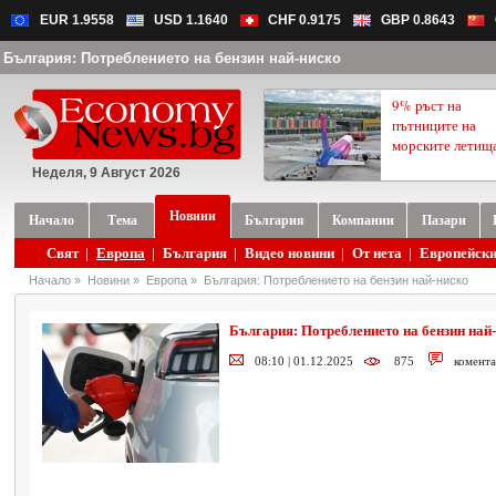
EUR 1.9558
USD 1.1640
CHF 0.9175
GBP 0.8643
България: Потреблението на бензин най-ниско
9% ръст на
пътниците на
морските летищ
Неделя, 9 Август 2026
Новини
Начало
Тема
България
Компании
Пазари
Свят
|
Европа
|
България
|
Видео новини
|
От нета
|
Европейски
Начало
»
Новини
»
Европа
»
България: Потреблението на бензин най-ниско
България: Потреблението на бензин най
08:10 | 01.12.2025
875
комента