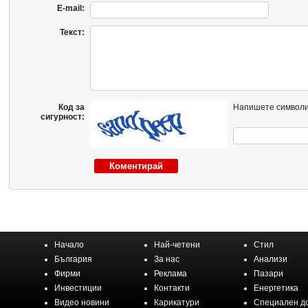
E-mail:
Текст:
Код за
Напишете символи
сигурност:
Начало
Най-четени
Стил
България
За нас
Анализи
Фирми
Реклама
Пазари
Инвестиции
Контакти
Енергетика
Видео новини
Карикатури
Специален д