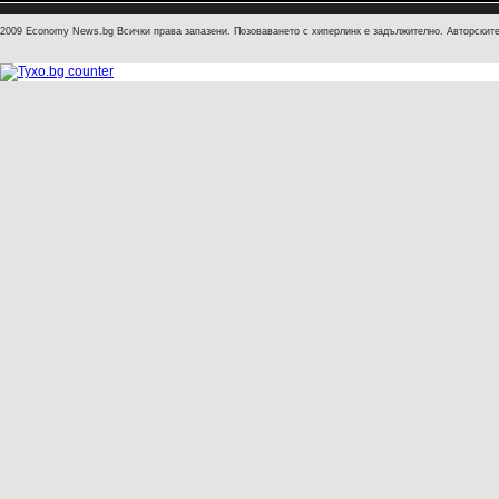
2009 Economy News.bg Всички права запазени. Позоваването с хиперлинк е задължително. Авторските 