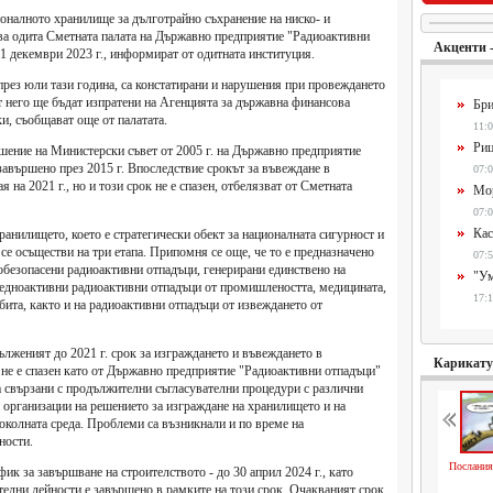
оналното хранилище за дълготрайно съхранение на ниско- и
ва одита Сметната палата на Държавно предприятие "Радиоактивни
Акценти 
31 декември 2023 г., информират от одитната институция.
през юли тази година, са констатирани и нарушения при провеждането
т него ще бъдат изпратени на Агенцията за държавна финансова
Бри
и, съобщават още от палатата.
11:0
Риц
шение на Министерски съвет от 2005 г. на Държавно предприятие
завършено през 2015 г. Впоследствие срокът за въвеждане в
07:0
 на 2021 г., но и този срок не е спазен, отбелязват от Сметната
Мор
07:0
Кас
ранилището, което е стратегически обект за националната сигурност и
се осъществи на три етапа. Припомня се още, че то е предназначено
07:5
обезопасени радиоактивни отпадъци, генерирани единствено на
"Ум
 средноактивни радиоактивни отпадъци от промишлеността, медицината,
17:1
 бита, както и на радиоактивни отпадъци от извеждането от
ълженият до 2021 г. срок за изграждането и въвеждането в
Карикат
 не е спазен като от Държавно предприятие "Радиоактивни отпадъци"
а свързани с продължителни съгласувателни процедури с различни
 организации на решението за изграждане на хранилището и на
околната среда. Проблеми са възникнали и по време на
йности.
Послания
афик за завършване на строителството - до 30 април 2024 г., като
телни дейности е завършено в рамките на този срок. Очакваният срок