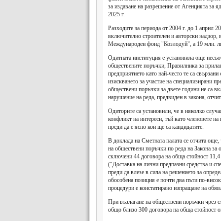
за издаване на разрешение от Агенцията за яд
2025 г.
Разходите за периода от 2004 г. до 1 април 2
включително строителен и авторски надзор, въ
Международен фонд "Козлодуй", а 19 млн. лв.
Одитната институция е установила още несъо
обществените поръчки, Правилника за прилаг
предприятието като най-често те са свързани 
изискването за участие на специализирани пр
обществени поръчки за двете години не са вк
нарушение на реда, предвиден в закона, отчит
Одиторите са установили, че в няколко случ
конфликт на интереси, тъй като членовете н
преди да е ясно кои ще са кандидатите.
В доклада на Сметната палата се отчита още,
на обществени поръчки по реда на Закона за о
сключени 44 договора на обща стойност 11,4
("Доставка на лични предпазни средства и сп
преди да влезе в сила на решението за опреде
обособена позиция е почти два пъти по-висок
процедури е констатирано изпращане на обяв
При възлагане на обществени поръчки чрез с
общо близо 300 договора на обща стойност ок