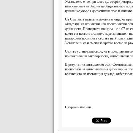
Установено е, че при шест договора (четири д
изискванията на Закона за обществените поръч
цената надхвърля допустимия праг и изисква 
От Сметната палата установяват още, че пре
отпадъци" са назначени или преназначени общ
длъжности. Проверката показва, че в 97 на с
което е в несъответствие с нормативните и в
извършена промяна в състава на Управителния
Установени са и смени за кратко време на рък
Одитът установява също, че в предприятието
припокриващи отговорности, изпълнявани от
В резултат на извършения одит Сметната пала
препоръки на изпълнителния директор на пре
връчването на настоящия доклад, отбелязват 
Свързани новини