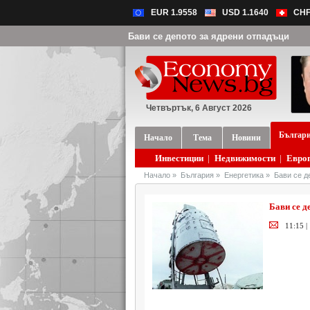
EUR 1.9558
USD 1.1640
CHF
Бави се депото за ядрени отпадъци
Четвъртък, 6 Август 2026
Българ
Начало
Тема
Новини
Инвестиции
|
Недвижимости
|
Евро
Начало
»
България
»
Енергетика
»
Бави се д
Бави се д
11:15 |