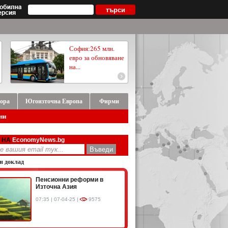
София:265 млн.
евро за обновяване
на...
ора
Югоизточна Европа
Фирми
ни
 НА
EconomyNews.bg
н доклад
Пенсионни реформи в
Източна Азия
07:35 | 07-04-25 |
9575