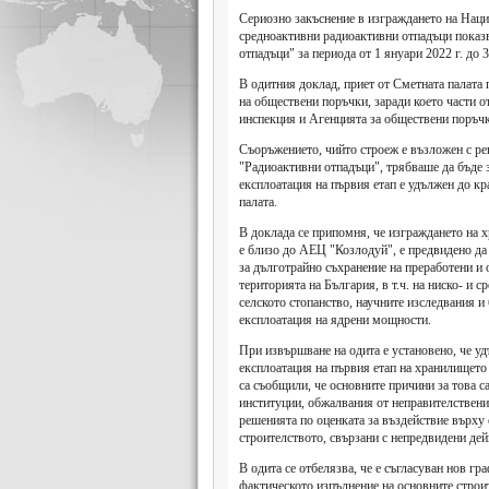
Сериозно закъснение в изграждането на Наци
средноактивни радиоактивни отпадъци показ
отпадъци" за периода от 1 януари 2022 г. до 
В одитния доклад, приет от Сметната палата 
на обществени поръчки, заради което части о
инспекция и Агенцията за обществени поръчк
Съоръжението, чийто строеж е възложен с ре
"Радиоактивни отпадъци", трябваше да бъде 
експлоатация на първия етап е удължен до края
палата.
В доклада се припомня, че изграждането на х
е близо до АЕЦ "Козлодуй", е предвидено да 
за дълготрайно съхранение на преработени и 
територията на България, в т.ч. на ниско- и
селското стопанство, научните изследвания и
експлоатация на ядрени мощности.
При извършване на одита е установено, че уд
експлоатация на първия етап на хранилището
са съобщили, че основните причини за това с
институции, обжалвания от неправителствени
решенията по оценката за въздействие върху 
строителството, свързани с непредвидени де
В одита се отбелязва, че е съгласуван нов гр
фактическото изпълнение на основните строи