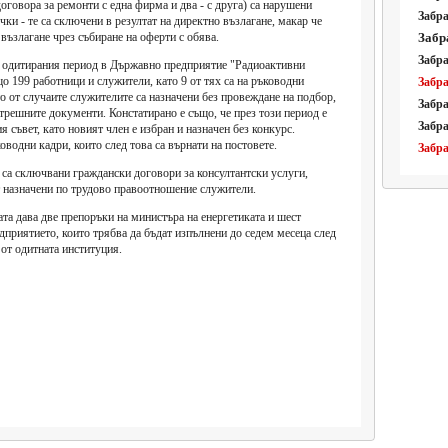
оговора за ремонти с една фирма и два - с друга) са нарушени
Забра
ки - те са сключени в резултат на директно възлагане, макар че
възлагане чрез събиране на оферти с обява.
Забр
Забра
з одитирания период в Държавно предприятие "Радиоактивни
о 199 работници и служители, като 9 от тях са на ръководни
Забра
то от случаите служителите са назначени без провеждане на подбор,
Забра
ътрешните документи. Констатирано е също, че през този период е
Забр
 съвет, като новият член е избран и назначен без конкурс.
оводни кадри, които след това са върнати на постовете.
Забр
 са сключвани граждански договори за консултантски услуги,
 назначени по трудово правоотношение служители.
та дава две препоръки на министъра на енергетиката и шест
дприятието, които трябва да бъдат изпълнени до седем месеца след
от одитната институция.