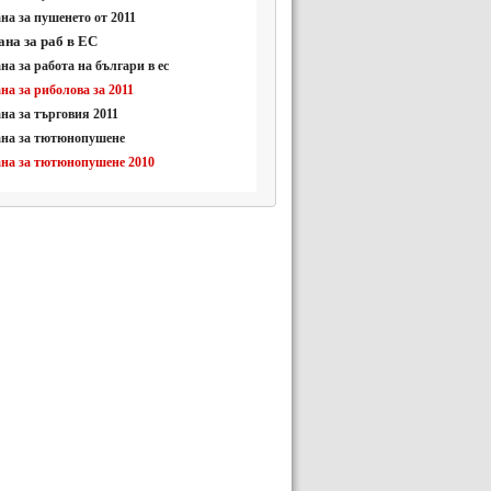
на за пушенето от 2011
ана за раб в ЕС
на за работа на българи в ес
на за риболова за 2011
на за търговия 2011
ана за тютюнопушене
ана за тютюнопушене 2010