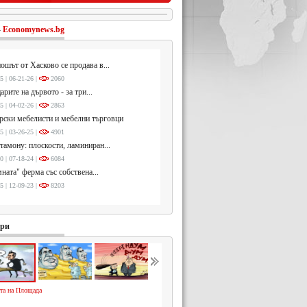
-
Economynews.bg
ошът от Хасково се продава в...
5 | 06-21-26 |
2060
арите на дървото - за три...
5 | 04-02-26 |
2863
ски мебелисти и мебелни търговци
5 | 03-26-25 |
4901
тамону: плоскости, ламиниран...
0 | 07-18-24 |
6084
ната" ферма със собствена...
5 | 12-09-23 |
8203
ури
та на Площада