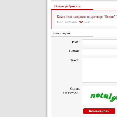
Още от рубриката
Какво беше замразено по договора "Боташ"-
11:57 | 12.07.2026 |
1018
Коментирай
Име:
E-mail:
Текст:
Код за
сигурност: