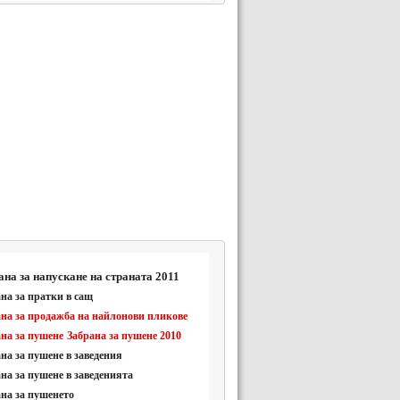
ана за напускане на страната 2011
на за пратки в сащ
на за продажба на найлонови пликове
на за пушене
Забрана за пушене 2010
на за пушене в заведения
на за пушене в заведенията
на за пушенето