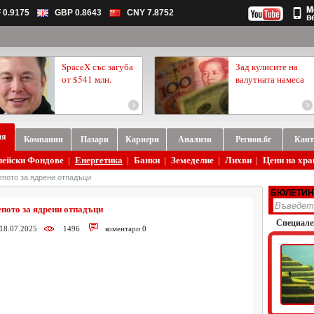
 0.9175
GBP 0.8643
CNY 7.8752
SpaceX със загуба
Зад кулисите на
от $541 млн.
валутната намеса
ия
Компании
Пазари
Кариери
Анализи
Регион.бг
Кант
пейски Фондове
|
Енергетика
|
Банки
|
Земеделие
|
Лихви
|
Цени на хра
епото за ядрени отпадъци
БЮЛЕТИН
епото за ядрени отпадъци
Специале
 18.07.2025
1496
коментари 0