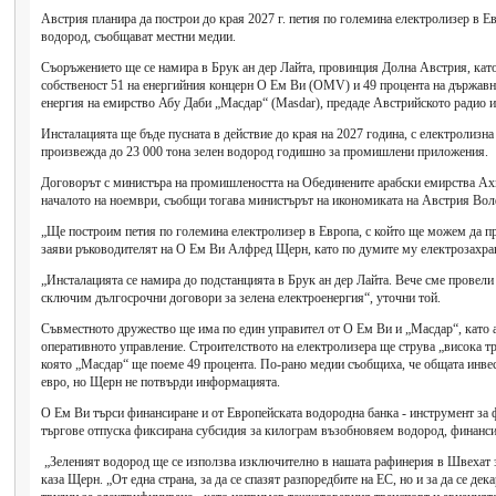
Австрия планира да построи до края 2027 г. петия по големина електролизер в Е
водород, съобщават местни медии.
Съоръжението ще се намира в Брук ан дер Лайта, провинция Долна Австрия, кат
собственост 51 на енергийния концерн О Ем Ви (OMV) и 49 процента на държавн
енергия на емирство Абу Даби „Масдар“ (Masdar), предаде Австрийското радио и
Инсталацията ще бъде пусната в действие до края на 2027 година, с електролизн
произвежда до 23 000 тона зелен водород годишно за промишлени приложения.
Договорът с министъра на промишлеността на Обединените арабски емирства Ах
началото на ноември, съобщи тогава министърът на икономиката на Австрия В
„Ще построим петия по големина електролизер в Европа, с който ще можем да п
заяви ръководителят на О Ем Ви Алфред Щерн, като по думите му електрозахран
„Инсталацията се намира до подстанцията в Брук ан дер Лайта. Вече сме провели 
сключим дългосрочни договори за зелена електроенергия“, уточни той.
Съвместното дружество ще има по един управител от О Ем Ви и „Масдар“, като 
оперативното управление. Строителството на електролизера ще струва „висока т
която „Mасдар“ ще поеме 49 процента. По-рано медии съобщиха, че общата инвес
евро, но Щерн не потвърди информацията.
О Ем Ви търси финансиране и от Европейската водородна банка - инструмент за 
търгове отпуска фиксирана субсидия за килограм възобновяем водород, финанси
„Зеленият водород ще се използва изключително в нашата рафинерия в Швехат з
каза Щерн. „От една страна, за да се спазят разпоредбите на ЕС, но и за да се дек