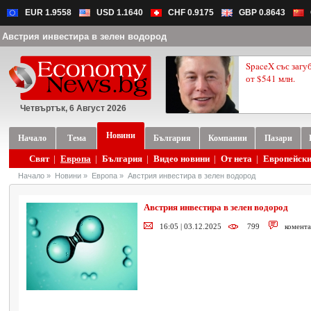
EUR 1.9558
USD 1.1640
CHF 0.9175
GBP 0.8643
Австрия инвестира в зелен водород
SpaceX със загу
от $541 млн.
Четвъртък, 6 Август 2026
Новини
Начало
Тема
България
Компании
Пазари
Свят
|
Европа
|
България
|
Видео новини
|
От нета
|
Европейски
Начало
»
Новини
»
Европа
»
Австрия инвестира в зелен водород
Австрия инвестира в зелен водород
16:05 | 03.12.2025
799
комента