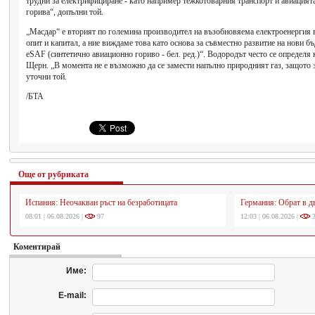
трудни за електрифициране - като например тежкотоварния транспорт и авиацията
горива“, допълни той.
„Масдар“ е вторият по големина производител на възобновяема електроенергия в
опит и капитал, а ние виждаме това като основа за съвместно развитие на нови б
eSAF (синтетично авиационно гориво - бел. ред.)“. Водородът често се определя 
Щерн. „В момента не е възможно да се замести напълно природният газ, защото 
уточни той.
/БТА
Още от рубриката
Испания: Неочакван ръст на безработицата
Германия: Обрат в д
08:01 | 06.08.2026 |
97
12:03 | 06.08.2026 |
3
Коментирай
Име:
E-mail: