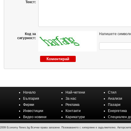
Текст:
Код за
Напишете символи
сигурност:
Начало
Най-четени
Стил
България
За нас
Анализи
Фирми
Реклама
Пазари
Инвестиции
Контакти
Енергетика
Видео новини
Карикатури
Специален д
2009 Economy News.bg Всички права запазени. Позоваването с хиперлинк е задължително. Авторските 